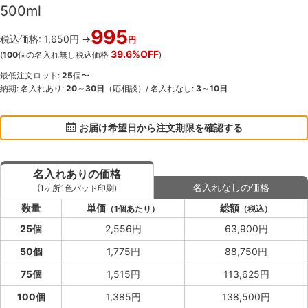
500ml
995
税込価格: 1,650円 →
円
39.6%OFF
(
100
個の名入れ無し税込価格
)
最低注文ロット:
25
個〜
納期: 名入れあり:
20～30日
（応相談）/ 名入れなし:
3～10日
お届け希望日から注文期限を確認する
名入れありの価格
名入れなしの価格
(1ヶ所1色パッド印刷)
数量
単価
総額
（1個あたり）
（税込）
25個
2,556円
63,900円
50個
1,775円
88,750円
75個
1,515円
113,625円
100個
1,385円
138,500円