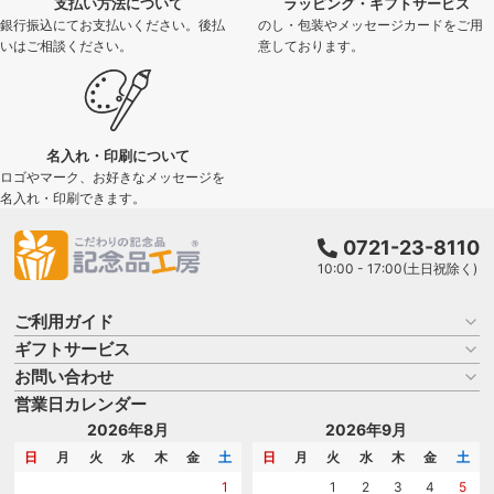
支払い方法について
ラッピング・ギフトサービス
銀行振込にてお支払いください。後払
のし・包装やメッセージカードをご用
いはご相談ください。
意しております。
名入れ・印刷について
ロゴやマーク、お好きなメッセージを
名入れ・印刷できます。
0721-23-8110
10:00 - 17:00(土日祝除く)
ご利用ガイド
ギフトサービス
お買い物ガイド
よくある質問
お問い合わせ
名入れについて
はじめての記念品選び
のし
営業日カレンダー
商品選びを相談する
記念品工房の使い方
包装
名入れについて相談する
2026年8月
2026年9月
メッセージカード
カタログを請求する
日
月
火
水
木
金
土
日
月
火
水
木
金
土
紙袋
問い合わせる
1
1
2
3
4
5