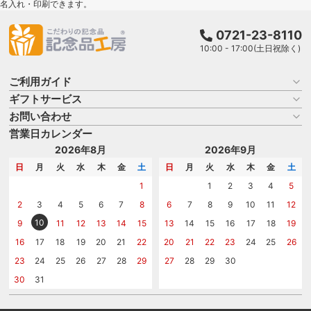
名入れ・印刷できます。
0721-23-8110
10:00 - 17:00(土日祝除く)
ご利用ガイド
ギフトサービス
お買い物ガイド
よくある質問
お問い合わせ
名入れについて
はじめての記念品選び
のし
営業日カレンダー
商品選びを相談する
記念品工房の使い方
包装
名入れについて相談する
2026年8月
2026年9月
メッセージカード
カタログを請求する
日
月
火
水
木
金
土
日
月
火
水
木
金
土
紙袋
問い合わせる
1
1
2
3
4
5
2
3
4
5
6
7
8
6
7
8
9
10
11
12
10
9
11
12
13
14
15
13
14
15
16
17
18
19
16
17
18
19
20
21
22
20
21
22
23
24
25
26
23
24
25
26
27
28
29
27
28
29
30
30
31