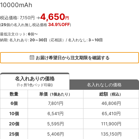
10000mAh
4,650
税込価格: 7,150円 →
円
34.9%OFF
(
25
個の名入れ無し税込価格
)
最低注文ロット:
6
個〜
納期: 名入れあり:
20～30日
（応相談）/ 名入れなし:
3～10日
お届け希望日から注文期限を確認する
名入れありの価格
名入れなしの価格
(1ヶ所1色パッド印刷)
数量
単価
総額
（1個あたり）
（税込）
6個
7,801円
46,806円
10個
6,541円
65,410円
20個
5,595円
111,900円
25個
5,406円
135,150円