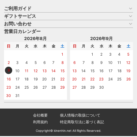
ご利用ガイド
ギフトサービス
お買い物ガイド
よくある質問
お問い合わせ
名入れについて
はじめての記念品選び
のし
営業日カレンダー
商品選びを相談する
記念品工房の使い方
包装
名入れについて相談する
2026年8月
2026年9月
メッセージカード
カタログを請求する
日
月
火
水
木
金
土
日
月
火
水
木
金
土
紙袋
問い合わせる
1
1
2
3
4
5
2
3
4
5
6
7
8
6
7
8
9
10
11
12
9
10
11
12
13
14
15
13
14
15
16
17
18
19
16
17
18
19
20
21
22
20
21
22
23
24
25
26
23
24
25
26
27
28
29
27
28
29
30
30
31
会社概要
個人情報の取扱について
利用規約
特定商取引法に基づく表記
Copyright© kinenhin.net All Rights Reserved.