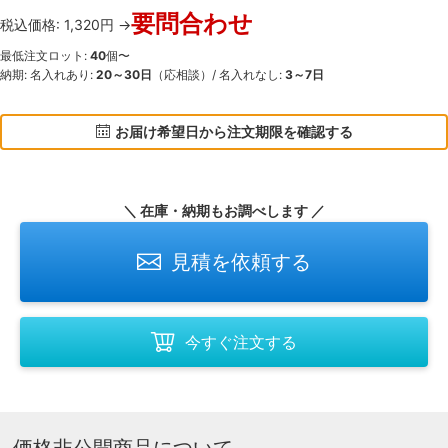
要問合わせ
税込価格: 1,320円 →
最低注文ロット:
40
個〜
納期: 名入れあり:
20～30日
（応相談）/ 名入れなし:
3～7日
お届け希望日から注文期限を確認する
＼ 在庫・納期もお調べします ／
見積を依頼する
今すぐ注文する
価格非公開商品について