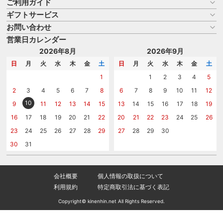
ご利用ガイド
ギフトサービス
お買い物ガイド
よくある質問
お問い合わせ
名入れについて
はじめての記念品選び
のし
営業日カレンダー
商品選びを相談する
記念品工房の使い方
包装
名入れについて相談する
2026年8月
2026年9月
メッセージカード
カタログを請求する
日
月
火
水
木
金
土
日
月
火
水
木
金
土
紙袋
問い合わせる
1
1
2
3
4
5
2
3
4
5
6
7
8
6
7
8
9
10
11
12
10
9
11
12
13
14
15
13
14
15
16
17
18
19
16
17
18
19
20
21
22
20
21
22
23
24
25
26
23
24
25
26
27
28
29
27
28
29
30
30
31
会社概要
個人情報の取扱について
利用規約
特定商取引法に基づく表記
Copyright© kinenhin.net All Rights Reserved.