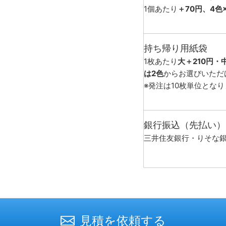
1個あたり
＋70円、4色
持ち帰り用紙袋
1枚あたり
大＋210円・
は2色
からお選びいただ
※発注は10枚単位とな
銀行振込（先払い）
三井住友銀行・りそな
見積を依頼する