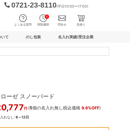
0721-23-8110
(平日10:00〜17:00)
1
よくある質問
閲覧履歴
問合せ
見積り
ついて
のし包装
名入れ実績/受注企業
レローゼ スノーバード
20,777
(
5
個の名入れ無し税込価格
)
9.6%OFF
円
名入れなし:
6～12日