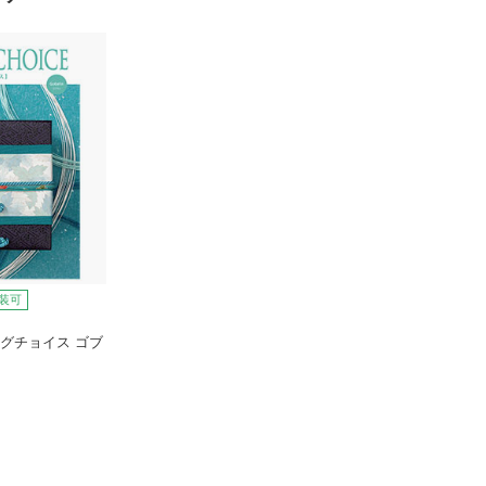
装可
グチョイス ゴブ