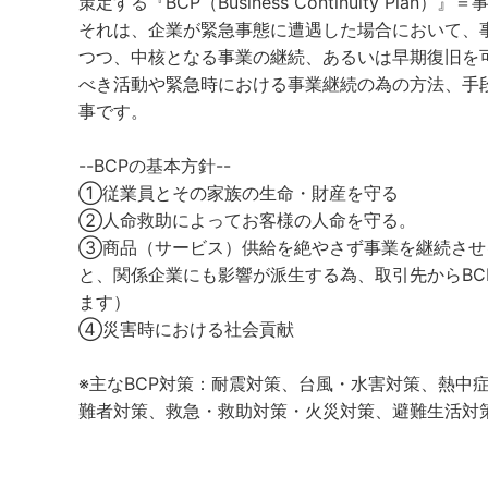
策定する『BCP（Business Continuity Plan）
それは、企業が緊急事態に遭遇した場合において、
つつ、中核となる事業の継続、あるいは早期復旧を
べき活動や緊急時における事業継続の為の方法、手
事です。
--BCPの基本方針--
①従業員とその家族の生命・財産を守る
②人命救助によってお客様の人命を守る。
③商品（サービス）供給を絶やさず事業を継続させ
と、関係企業にも影響が派生する為、取引先からBC
ます）
④災害時における社会貢献
※主なBCP対策：耐震対策、台風・水害対策、熱中
難者対策、救急・救助対策・火災対策、避難生活対