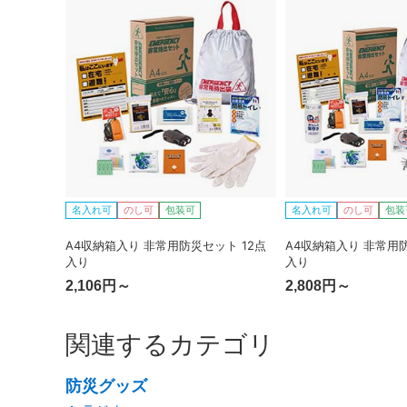
名入れ可
のし可
包装可
名入れ可
のし可
包装
A4収納箱入り 非常用防災セット 12点
A4収納箱入り 非常用防
入り
入り
2,106円～
2,808円～
関連するカテゴリ
防災グッズ