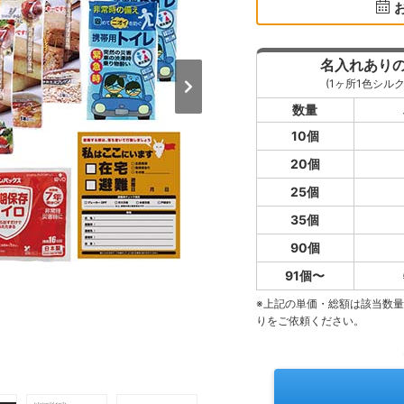
名入れあり
(1ヶ所1色シルク
数量
10個
20個
25個
35個
90個
91個〜
※上記の単価・総額は該当数
りをご依頼ください。