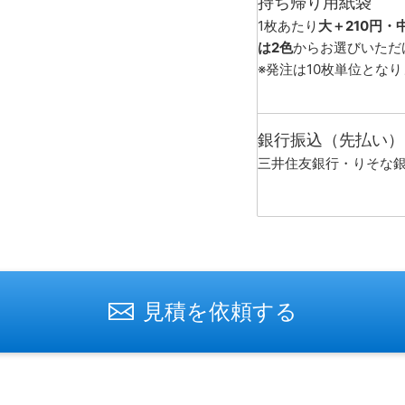
持ち帰り用紙袋
1枚あたり
大＋210円・
は2色
からお選びいただ
※発注は10枚単位とな
銀行振込（先払い）
三井住友銀行・りそな
見積を依頼する