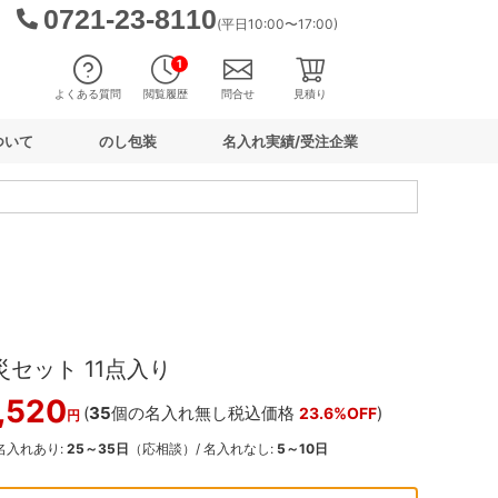
0721-23-8110
(平日10:00〜17:00)
1
よくある質問
閲覧履歴
問合せ
見積り
ついて
のし包装
名入れ実績/受注企業
災セット 11点入り
,520
(
35
個の名入れ無し税込価格
)
23.6%OFF
円
 名入れあり:
25～35日
（応相談）/ 名入れなし:
5～10日