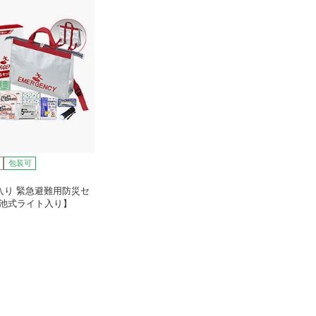
包装可
入り 緊急避難用防災セ
電池式ライト入り】