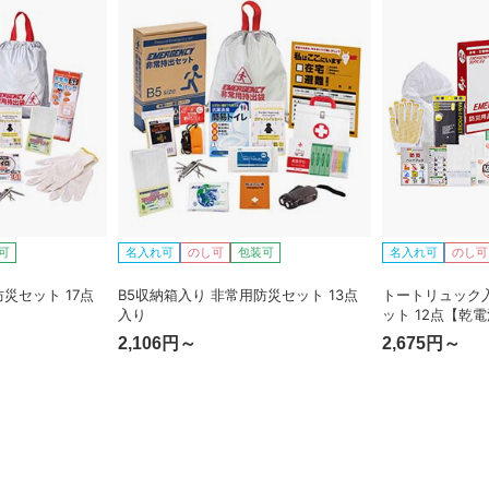
可
名入れ可
のし可
包装可
名入れ可
のし可
災セット 17点
B5収納箱入り 非常用防災セット 13点
トートリュック
入り
ット 12点【乾
2,106円～
2,675円～