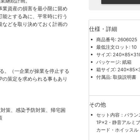
』＝事業継続計画。
事業資産の損害を最小限に留め
可能とする為に、平常時に行う
段などを取り決めておく計画の
仕様・詳細
商品番号: 2606025
最低注文ロット: 10
サイズ: 240×85×3
パッケージ: 紙箱
箱サイズ: 240×85×
る。（一企業が操業を停止する
付属品: 取扱説明書
Pの策定を求められる事もあり
その他
症対策、感染予防対策、帰宅困
セット内容：バランス
策
1P×2・静音アル
カード・ホイッスル