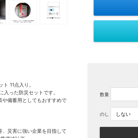
ト 11点入り。
」に入った防災セットです。
数量
策や備蓄用としてもおすすめで
のし
等、災害に強い企業を目指して