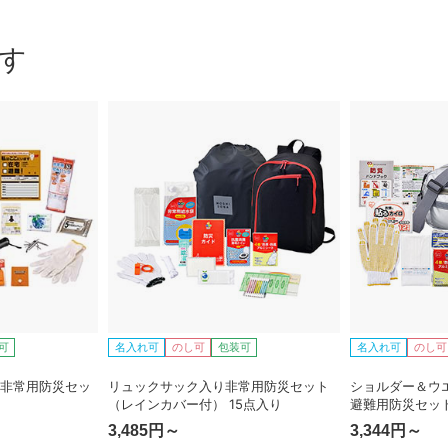
す
可
名入れ可
のし可
包装可
名入れ可
のし可
 非常用防災セッ
リュックサック入り非常用防災セット
ショルダー＆ウ
（レインカバー付） 15点入り
避難用防災セット
3,485円～
3,344円～