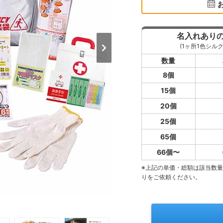
名入れあり
(1ヶ所1色シルク
数量
8個
15個
20個
25個
65個
66個〜
※上記の単価・総額は該当数
りをご依頼ください。