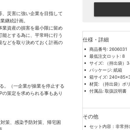
等、災害に強い企業を目指して
』＝事業継続計画。
事業資産の損害を最小限に留め
可能とする為に、平常時に行う
仕様・詳細
段などを取り決めておく計画の
商品番号: 2606031
最低注文ロット: 8
サイズ: （持出袋）34
パッケージ: 紙箱
箱サイズ: 240×85×
材質: （持出袋）ポ
る。（一企業が操業を停止する
付属品: 取扱説明書
Pの策定を求められる事もあり
その他
症対策、感染予防対策、帰宅困
セット内容：非常持
策