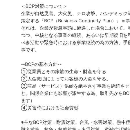
＜BCP対策について＞
企業が自然災害、大火災、テロ攻撃、パンデミック
策定する『BCP（Business Continuity Plan）
それは、企業が緊急事態に遭遇した場合において、
つつ、中核となる事業の継続、あるいは早期復旧を
べき活動や緊急時における事業継続の為の方法、手
事です。
--BCPの基本方針--
①従業員とその家族の生命・財産を守る
②人命救助によってお客様の人命を守る。
③商品（サービス）供給を絶やさず事業を継続させ
と、関係企業にも影響が派生する為、取引先からBC
ます）
④災害時における社会貢献
※主なBCP対策：耐震対策、台風・水害対策、熱中
難者対策、救急・救助対策・火災対策、避難生活対