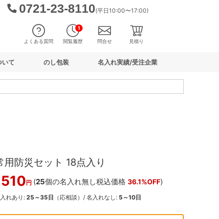
0721-23-8110
(平日10:00〜17:00)
1
よくある質問
閲覧履歴
問合せ
見積り
ついて
のし包装
名入れ実績/受注企業
常用防災セット 18点入り
,510
(
25
個の名入れ無し税込価格
)
36.1%OFF
円
名入れあり:
25～35日
（応相談）/ 名入れなし:
5～10日