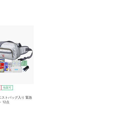
包装可
エストバッグ入り 緊急
 12点