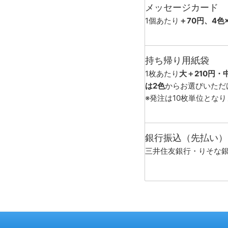
メッセージカード
1個あたり
＋70円、4色
持ち帰り用紙袋
1枚あたり
大＋210円・
は2色
からお選びいただ
※発注は10枚単位とな
銀行振込（先払い）
三井住友銀行・りそな