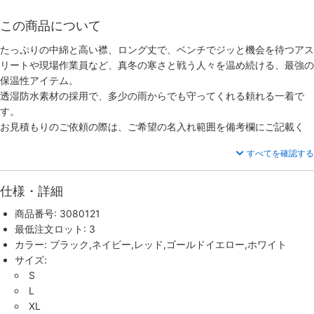
この商品について
たっぷりの中綿と高い襟、ロング丈で、ベンチでジッと機会を待つアス
リートや現場作業員など、真冬の寒さと戦う人々を温め続ける、最強の
保温性アイテム。
透湿防水素材の採用で、多少の雨からでも守ってくれる頼れる一着で
す。
お見積もりのご依頼の際は、ご希望の名入れ範囲を備考欄にご記載く
すべてを確認する
仕様・詳細
商品番号: 3080121
最低注文ロット: 3
カラー: ブラック,ネイビー,レッド,ゴールドイエロー,ホワイト
サイズ:
S
L
XL