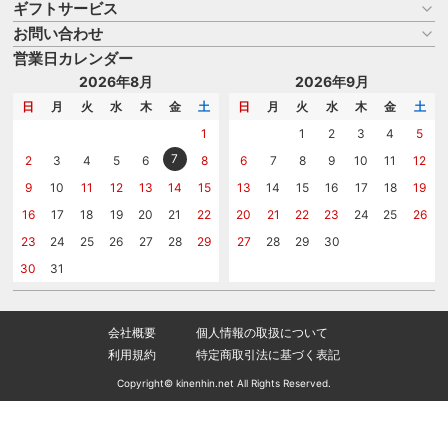
ギフトサービス
お買い物ガイド
よくある質問
お問い合わせ
名入れについて
はじめての記念品選び
のし
営業日カレンダー
商品選びを相談する
記念品工房の使い方
包装
名入れについて相談する
2026年8月
2026年9月
メッセージカード
カタログを請求する
日
月
火
水
木
金
土
日
月
火
水
木
金
土
紙袋
問い合わせる
1
1
2
3
4
5
7
2
3
4
5
6
8
6
7
8
9
10
11
12
9
10
11
12
13
14
15
13
14
15
16
17
18
19
16
17
18
19
20
21
22
20
21
22
23
24
25
26
23
24
25
26
27
28
29
27
28
29
30
30
31
会社概要
個人情報の取扱について
利用規約
特定商取引法に基づく表記
Copyright© kinenhin.net All Rights Reserved.