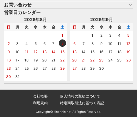
よくある質問
お問い合わせ
名入れについて
はじめての記念品選び
のし
営業日カレンダー
商品選びを相談する
記念品工房の使い方
包装
名入れについて相談する
2026年8月
2026年9月
メッセージカード
カタログを請求する
日
月
火
水
木
金
土
日
月
火
水
木
金
土
紙袋
問い合わせる
1
1
2
3
4
5
8
2
3
4
5
6
7
6
7
8
9
10
11
12
9
10
11
12
13
14
15
13
14
15
16
17
18
19
16
17
18
19
20
21
22
20
21
22
23
24
25
26
23
24
25
26
27
28
29
27
28
29
30
30
31
会社概要
個人情報の取扱について
利用規約
特定商取引法に基づく表記
Copyright© kinenhin.net All Rights Reserved.