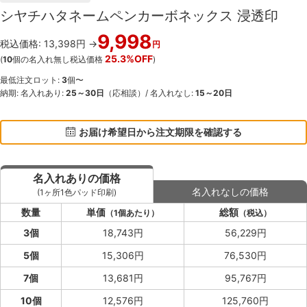
シヤチハタネームペンカーボネックス 浸透印
9,998
税込価格: 13,398円 →
円
25.3%OFF
(
10
個の名入れ無し税込価格
)
最低注文ロット:
3
個〜
納期: 名入れあり:
25～30日
（応相談）/ 名入れなし:
15～20日
お届け希望日から注文期限を確認する
名入れありの価格
名入れなしの価格
(1ヶ所1色パッド印刷)
数量
単価
総額
（1個あたり）
（税込）
3個
18,743円
56,229円
5個
15,306円
76,530円
7個
13,681円
95,767円
10個
12,576円
125,760円