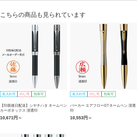
こちらの商品も見られています
名入れ可
のし可
包装可
名入れ可
のし可
包装可
【印面後日配送】シヤチハタ ネームペン
パーカー エアフローGTネームペン 浸透
カーボネックス 浸透印
印
10,671円～
10,553円～