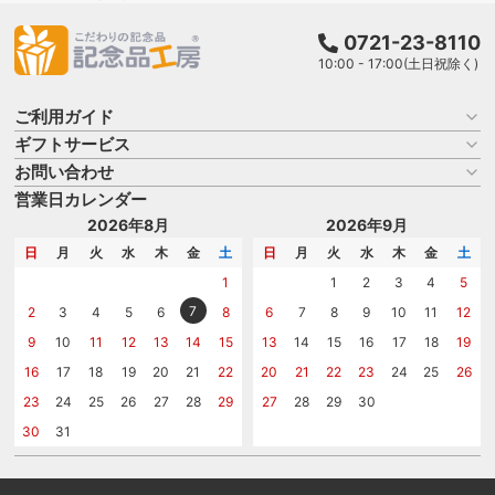
0721-23-8110
10:00 - 17:00(土日祝除く)
ご利用ガイド
ギフトサービス
お買い物ガイド
よくある質問
お問い合わせ
名入れについて
はじめての記念品選び
のし
営業日カレンダー
商品選びを相談する
記念品工房の使い方
包装
名入れについて相談する
2026年8月
2026年9月
メッセージカード
カタログを請求する
日
月
火
水
木
金
土
日
月
火
水
木
金
土
紙袋
問い合わせる
1
1
2
3
4
5
7
2
3
4
5
6
8
6
7
8
9
10
11
12
9
10
11
12
13
14
15
13
14
15
16
17
18
19
16
17
18
19
20
21
22
20
21
22
23
24
25
26
23
24
25
26
27
28
29
27
28
29
30
30
31