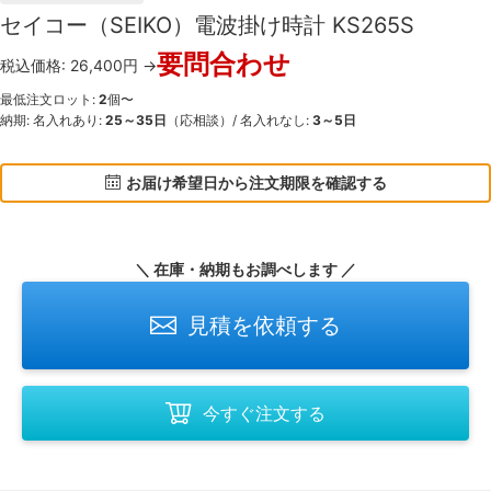
セイコー（SEIKO）電波掛け時計 KS265S
要問合わせ
税込価格: 26,400円 →
最低注文ロット:
2
個〜
納期: 名入れあり:
25～35日
（応相談）/ 名入れなし:
3～5日
お届け希望日から注文期限を確認する
＼ 在庫・納期もお調べします ／
見積を依頼する
今すぐ注文する