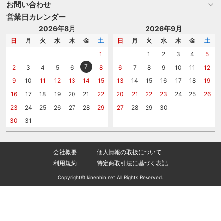
よくある質問
お問い合わせ
名入れについて
はじめての記念品選び
のし
営業日カレンダー
商品選びを相談する
記念品工房の使い方
包装
名入れについて相談する
2026年8月
2026年9月
メッセージカード
カタログを請求する
日
月
火
水
木
金
土
日
月
火
水
木
金
土
紙袋
問い合わせる
1
1
2
3
4
5
7
2
3
4
5
6
8
6
7
8
9
10
11
12
9
10
11
12
13
14
15
13
14
15
16
17
18
19
16
17
18
19
20
21
22
20
21
22
23
24
25
26
23
24
25
26
27
28
29
27
28
29
30
30
31
会社概要
個人情報の取扱について
利用規約
特定商取引法に基づく表記
Copyright© kinenhin.net All Rights Reserved.