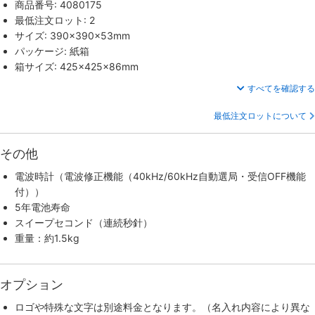
商品番号: 4080175
最低注文ロット: 2
サイズ: 390×390×53mm
パッケージ: 紙箱
箱サイズ: 425×425×86mm
すべてを確認する
最低注文ロットについて
その他
電波時計（電波修正機能（40kHz/60kHz自動選局・受信OFF機能
付））
5年電池寿命
スイープセコンド（連続秒針）
重量：約1.5kg
オプション
ロゴや特殊な文字は別途料金となります。（名入れ内容により異な