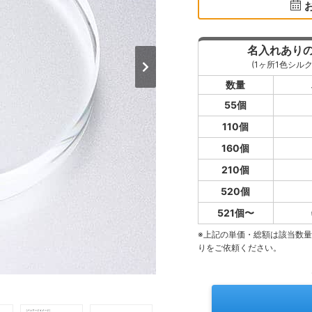
名入れあり
(1ヶ所1色シルク
数量
55個
110個
160個
210個
520個
521個〜
※上記の単価・総額は該当数
りをご依頼ください。