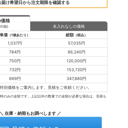
お届け希望日から注文期限を確認する
の価格
名入れなしの価格
印刷)
単価
総額
（1個あたり）
（税込）
1,037円
57,035円
784円
86,240円
750円
120,000円
732円
153,720円
669円
347,880円
特別価格をご案内します。
見積をご依頼ください。
量時のみの金額です。上記以外の数量での金額が必要な場合は、見積も
＼ 在庫・納期もお調べします ／