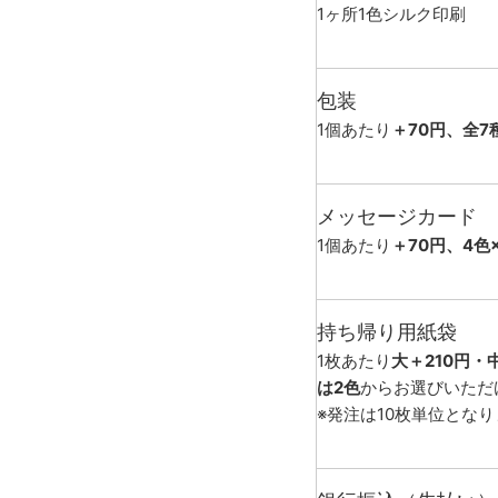
1ヶ所1色シルク印刷
包装
1個あたり
＋70円、全7
メッセージカード
1個あたり
＋70円、4色
持ち帰り用紙袋
1枚あたり
大＋210円・
は2色
からお選びいただ
※発注は10枚単位とな