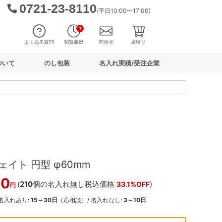
0721-23-8110
(平日10:00〜17:00)
1
よくある質問
閲覧履歴
問合せ
見積り
ついて
のし包装
名入れ実績/受注企業
イト 円型 φ60mm
00
(
210
個の名入れ無し税込価格
)
33.1%OFF
円
 名入れあり:
15～30日
（応相談）/ 名入れなし:
3～10日