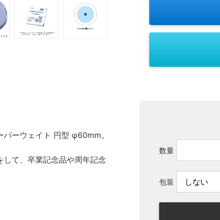
ーウェイト 円型 φ60mm。
数量
をして、卒業記念品や周年記念
包装