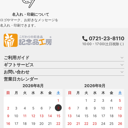
名入れ・印刷について
ロゴやマーク、お好きなメッセージを
名入れ・印刷できます。
0721-23-8110
10:00 - 17:00(土日祝除く)
ご利用ガイド
ギフトサービス
お買い物ガイド
よくある質問
お問い合わせ
名入れについて
はじめての記念品選び
のし
営業日カレンダー
商品選びを相談する
記念品工房の使い方
包装
名入れについて相談する
2026年8月
2026年9月
メッセージカード
カタログを請求する
日
月
火
水
木
金
土
日
月
火
水
木
金
土
紙袋
問い合わせる
1
1
2
3
4
5
8
2
3
4
5
6
7
6
7
8
9
10
11
12
9
10
11
12
13
14
15
13
14
15
16
17
18
19
16
17
18
19
20
21
22
20
21
22
23
24
25
26