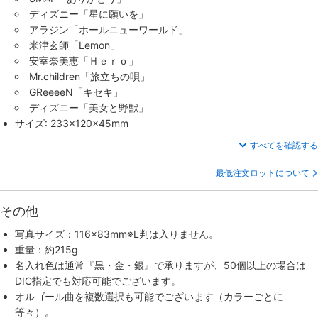
ディズニー「星に願いを」
アラジン「ホールニューワールド」
米津玄師「Lemon」
安室奈美恵「Ｈｅｒｏ」
Mr.children「旅立ちの唄」
GReeeeN「キセキ」
ディズニー「美女と野獣」
サイズ: 233×120×45mm
すべてを確認する
最低注文ロットについて
その他
写真サイズ：116×83mm※L判は入りません。
重量：約215g
名入れ色は通常『黒・金・銀』で承りますが、50個以上の場合は
DIC指定でも対応可能でございます。
オルゴール曲を複数選択も可能でございます（カラーごとに
等々）。