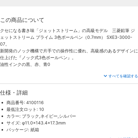
この商品について
クセになる書き味「ジェットストリーム」の高級モデル 三菱鉛筆 ジ
ェットストリーム プライム 3色ボールペン（0.7mm） SXE3-3000-
07。
新開発のノック機構で片手での操作性に優れ、高級感のあるデザインに
仕上げた『ノック式3色ボールペン』。
油性インクの黒、赤、青0
すべてを確認する
仕様・詳細
商品番号: 4100116
最低注文ロット: 10
カラー: ブラック,ネイビー,シルバー
サイズ: φ11.0×143.4×17.3mm
パッケージ: 紙箱