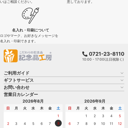
いはご相談ください。
意しております。
名入れ・印刷について
ロゴやマーク、お好きなメッセージを
名入れ・印刷できます。
0721-23-8110
10:00 - 17:00(土日祝除く)
ご利用ガイド
ギフトサービス
お買い物ガイド
よくある質問
お問い合わせ
名入れについて
はじめての記念品選び
のし
営業日カレンダー
商品選びを相談する
記念品工房の使い方
包装
名入れについて相談する
2026年8月
2026年9月
メッセージカード
カタログを請求する
日
月
火
水
木
金
土
日
月
火
水
木
金
土
紙袋
問い合わせる
1
1
2
3
4
5
8
2
3
4
5
6
7
6
7
8
9
10
11
12