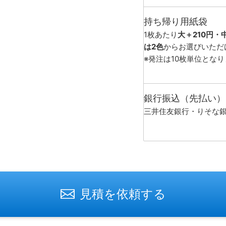
持ち帰り用紙袋
1枚あたり
大＋210円・
は2色
からお選びいただ
※発注は10枚単位とな
銀行振込（先払い）
三井住友銀行・りそな
見積を依頼する