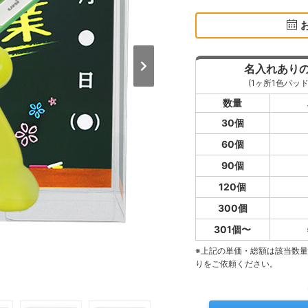
名入れあり
(1ヶ所1色パッド
数量
30個
60個
90個
120個
300個
301個〜
※上記の単価・総額は該当数
りをご依頼ください。