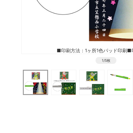
■印刷方法：1ヶ所1色パッド印刷
■
1/5枚