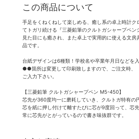
この商品について
手足をくねくねして楽しめる、癒し系の卓上時計ク
てトガリ続ける『三菱鉛筆のクルトガシャープペン
見た目にも癒され、また卓上で実用的に使える文房
品です。
台紙デザインは6種類！学校名や卒業年月日などを
●●箇所は変更して印刷致しますので、ご注文時、
ご入力下さい。
【三菱鉛筆 クルトガシャープペン M5-450】
芯先が360度均一に磨耗していき、クルトガ特有の
芯を紙に押し付けて離すたびに芯が9度回って、芯
常に芯先がとがっているので書き味抜群です。