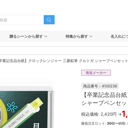
贈るシーンから探す
特集から探す
名入れに
卒業記念品台紙】クロックレンジャー 三菱鉛筆 クルトガ シャープペンセット（
有名メーカー
商品番号：4100236
【卒業記念品台紙
シャープペンセット
1
税込価格: 2,420円 →
最低注文ロット:
30
個〜
納期: