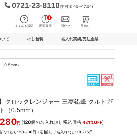
0721-23-8110
(平日10:00〜17:00)
1
よくある質問
閲覧履歴
問合せ
見積り
ついて
のし包装
名入れ実績/受注企業
0.5mm）
】クロックレンジャー 三菱鉛筆 クルトガ
（0.5mm）
,280
(
120
個の名入れ無し税込価格
)
47.1%OFF
円
 名入れあり:
20～30日
（応相談）/ 名入れなし:
10～15日