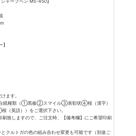
シャープペン M5-450】
載
m
ー】
だけます。
の台紙種類（①黒板②スマイル③表彰状④桜（漢字）
桜（英語））をご選択下さい。
印刷致しますので、ご注文時、【備考欄】にご希望印刷
。
ーとクルトガの色の組み合わせ変更も可能です（別途ご