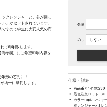
ロックレンジャーと、芯が回っ
シル』がセットされています。
数量
具ですので学生に大変人気の商
のし
入れて印刷致します。
【備考欄】にご希望印刷内容を
円錐形の芯先に！
仕様・詳細
先が均一に磨耗します。
商品番号: 4100236
最低注文ロット: 30
カラー: 赤レンジャ
橙レンジャー×オレ