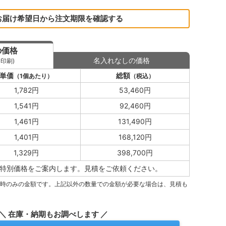
お届け希望日から注文期限を確認する
の価格
名入れなしの価格
印刷)
単価
総額
（1個あたり）
（税込）
1,782円
53,460円
1,541円
92,460円
1,461円
131,490円
1,401円
168,120円
1,329円
398,700円
特別価格をご案内します。
見積をご依頼ください。
量時のみの金額です。上記以外の数量での金額が必要な場合は、見積も
＼ 在庫・納期もお調べします ／