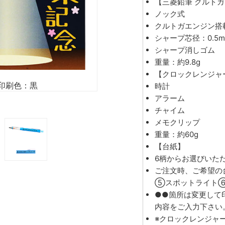
【三菱鉛筆 クルトガ 
ノック式
クルトガエンジン搭
シャープ芯径：0.5m
シャープ消しゴム
重量：約9.8g
【クロックレンジャ
印刷色：黒
時計
アラーム
チャイム
メモクリップ
重量：約60g
【台紙】
6柄からお選びいた
ご注文時、ご希望
⑤スポットライト⑥
●●箇所は変更して
内容をご入力下さい
※クロックレンジャ