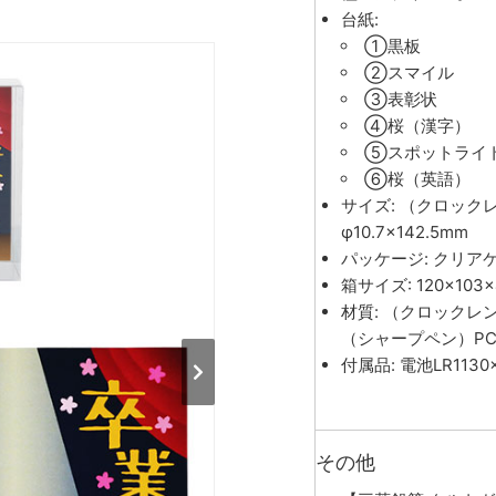
台紙:
①黒板
②スマイル
③表彰状
④桜（漢字）
⑤スポットライ
⑥桜（英語）
サイズ: （クロック
φ10.7×142.5mm
パッケージ: クリア
箱サイズ: 120×103
材質: （クロックレ
（シャープペン）P
付属品: 電池LR11
その他