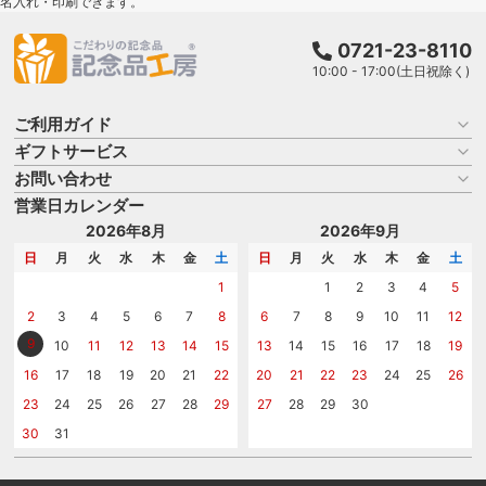
名入れ・印刷できます。
0721-23-8110
10:00 - 17:00(土日祝除く)
ご利用ガイド
ギフトサービス
お買い物ガイド
よくある質問
お問い合わせ
名入れについて
はじめての記念品選び
のし
営業日カレンダー
商品選びを相談する
記念品工房の使い方
包装
名入れについて相談する
2026年8月
2026年9月
メッセージカード
カタログを請求する
日
月
火
水
木
金
土
日
月
火
水
木
金
土
紙袋
問い合わせる
1
1
2
3
4
5
2
3
4
5
6
7
8
6
7
8
9
10
11
12
9
10
11
12
13
14
15
13
14
15
16
17
18
19
16
17
18
19
20
21
22
20
21
22
23
24
25
26
23
24
25
26
27
28
29
27
28
29
30
30
31