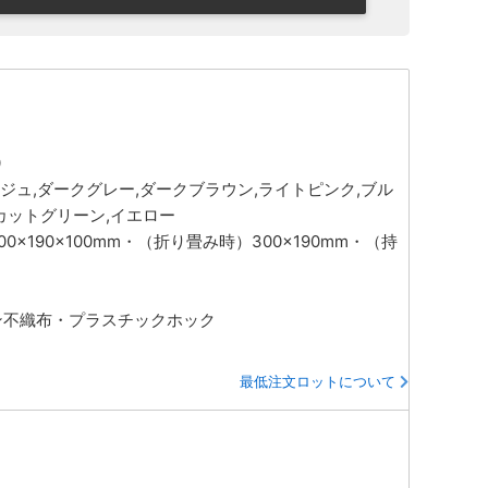
0
ベージュ,ダークグレー,ダークブラウン,ライトピンク,ブル
スカットグリーン,イエロー
00×190×100mm・（折り畳み時）300×190mm・（持
レン不織布・プラスチックホック
最低注文ロットについて