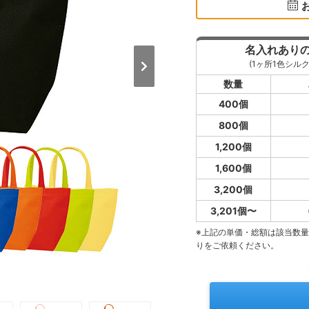
名入れあり
(1ヶ所1色シルク
数量
400個
800個
1,200個
1,600個
3,200個
3,201個〜
※上記の単価・総額は該当数
りをご依頼ください。