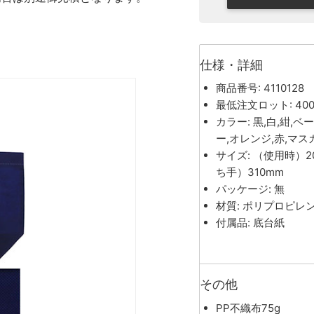
仕様・詳細
商品番号: 4110128
最低注文ロット: 40
カラー: 黒,白,紺,
ー,オレンジ,赤,マ
サイズ: （使用時）2
ち手）310mm
パッケージ: 無
材質: ポリプロピ
付属品: 底台紙
その他
PP不織布75g