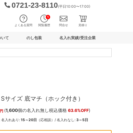
0721-23-8110
(平日10:00〜17:00)
1
よくある質問
閲覧履歴
問合せ
見積り
ついて
のし包装
名入れ実績/受注企業
g Sサイズ 底マチ（ホック付き）
(
1,600
個の名入れ無し税込価格
)
63.6%OFF
円
: 名入れあり:
15～20日
（応相談）/ 名入れなし:
3～5日