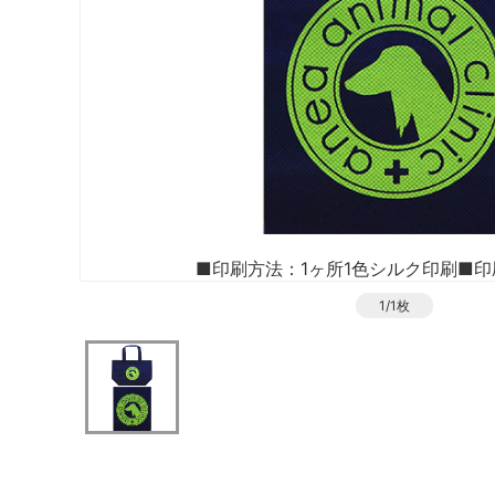
■印刷方法：1ヶ所1色シルク印刷
■印
1/1枚