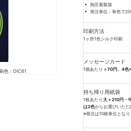
熱圧着製袋
発注単位：単色で20
印刷方法
1ヶ所1色シルク印刷
メッセージカード
1個あたり
＋70円、4色
刷色：DIC61
持ち帰り用紙袋
1枚あたり
大＋210円・
は2色
からお選びいただ
※発注は10枚単位とな