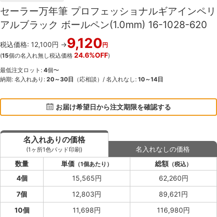
セーラー万年筆 プロフェッショナルギアインペリ
アルブラック ボールペン(1.0mm) 16-1028-620
9,120
税込価格: 12,100円 →
円
24.6%OFF
(
15
個の名入れ無し税込価格
)
最低注文ロット:
4
個〜
納期: 名入れあり:
20～30日
（応相談）/ 名入れなし:
10～14日
お届け希望日から注文期限を確認する
名入れありの価格
名入れなしの価格
(1ヶ所1色パッド印刷)
数量
単価
総額
（1個あたり）
（税込）
4個
15,565円
62,260円
7個
12,803円
89,621円
10個
11,698円
116,980円