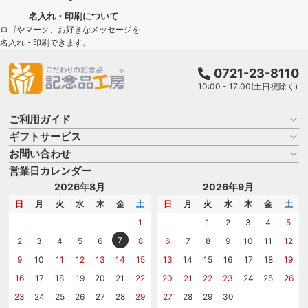
名入れ・印刷について
ロゴやマーク、お好きなメッセージを
名入れ・印刷できます。
0721-23-8110
10:00 - 17:00(土日祝除く)
ご利用ガイド
ギフトサービス
お買い物ガイド
よくある質問
お問い合わせ
名入れについて
はじめての記念品選び
のし
営業日カレンダー
商品選びを相談する
記念品工房の使い方
包装
名入れについて相談する
2026年8月
2026年9月
メッセージカード
カタログを請求する
日
月
火
水
木
金
土
日
月
火
水
木
金
土
紙袋
問い合わせる
1
1
2
3
4
5
7
2
3
4
5
6
8
6
7
8
9
10
11
12
9
10
11
12
13
14
15
13
14
15
16
17
18
19
16
17
18
19
20
21
22
20
21
22
23
24
25
26
23
24
25
26
27
28
29
27
28
29
30