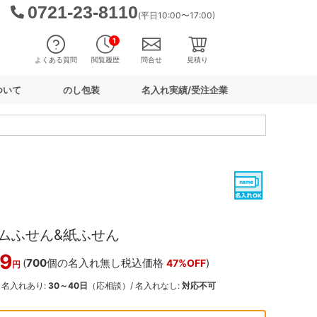
0721-23-8110
(平日10:00〜17:00)
1
よくある質問
閲覧履歴
問合せ
見積り
ついて
のし包装
名入れ実績/受注企業
ムふせん&紙ふせん
9
(
700
個の名入れ無し税込価格
)
47%OFF
円
: 名入れあり:
30～40日
（応相談）/ 名入れなし:
対応不可