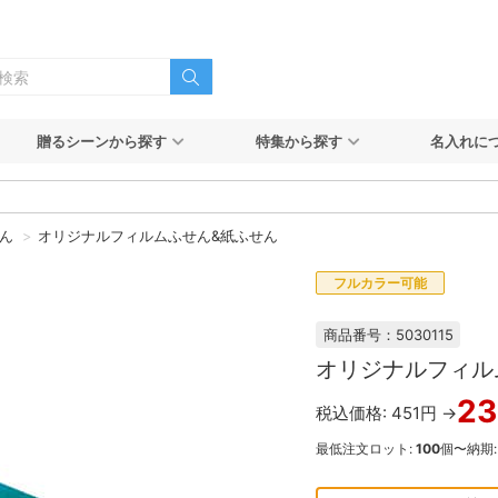
贈るシーンから探す
特集から探す
名入れに
ん
オリジナルフィルムふせん&紙ふせん
フルカラー可能
商品番号：5030115
オリジナルフィル
23
税込価格: 451円 →
最低注文ロット:
100
個〜
納期