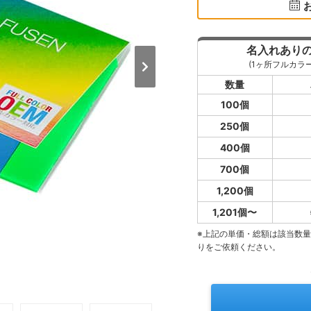
名入れあり
(1ヶ所フルカラ
数量
100個
250個
400個
700個
1,200個
1,201個〜
※上記の単価・総額は該当数
りをご依頼ください。