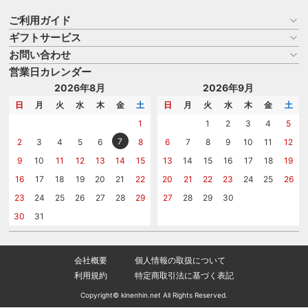
ご利用ガイド
ギフトサービス
お買い物ガイド
よくある質問
お問い合わせ
名入れについて
はじめての記念品選び
のし
営業日カレンダー
商品選びを相談する
記念品工房の使い方
包装
名入れについて相談する
2026年8月
2026年9月
メッセージカード
カタログを請求する
日
月
火
水
木
金
土
日
月
火
水
木
金
土
紙袋
問い合わせる
1
1
2
3
4
5
7
2
3
4
5
6
8
6
7
8
9
10
11
12
9
10
11
12
13
14
15
13
14
15
16
17
18
19
16
17
18
19
20
21
22
20
21
22
23
24
25
26
23
24
25
26
27
28
29
27
28
29
30
30
31
会社概要
個人情報の取扱について
利用規約
特定商取引法に基づく表記
Copyright© kinenhin.net All Rights Reserved.