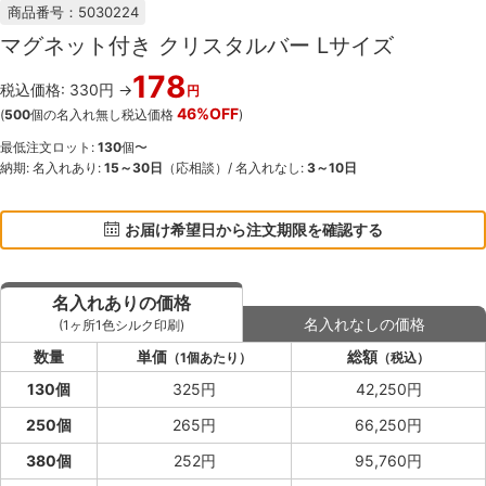
商品番号：5030224
マグネット付き クリスタルバー Lサイズ
178
税込価格: 330円 →
円
46%OFF
(
500
個の名入れ無し税込価格
)
最低注文ロット:
130
個〜
納期: 名入れあり:
15～30日
（応相談）/ 名入れなし:
3～10日
お届け希望日から注文期限を確認する
名入れありの価格
名入れなしの価格
(1ヶ所1色シルク印刷)
数量
単価
総額
（1個あたり）
（税込）
130個
325円
42,250円
250個
265円
66,250円
380個
252円
95,760円