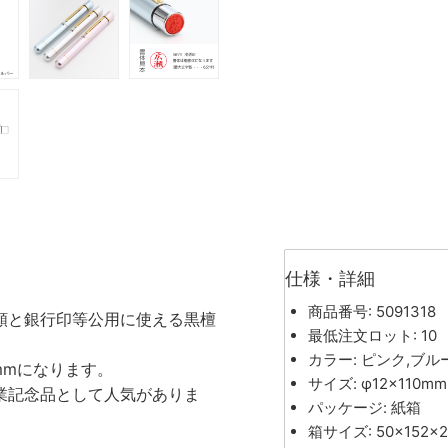
仕様・詳細
商品番号: 5091318
類と銀行印等公用に使える黒檀
最低注文ロット: 10
カラー: ピンク,ブル
mmになります。
サイズ: φ12×110mm
業記念品として人気がありま
パッケージ: 紙箱
箱サイズ: 50×152×