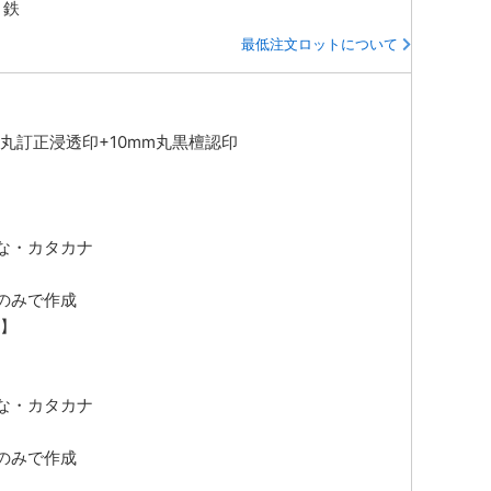
・鉄
最低注文ロットについて
m丸訂正浸透印+10mm丸黒檀認印
な・カタカナ
のみで作成
印】
な・カタカナ
のみで作成
】