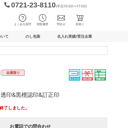
0721-23-8110
(平日10:00〜17:00)
よくある質問
閲覧履歴
問合せ
見積り
ついて
のし包装
名入れ実績/受注企業
在庫限り
浸透印&黒檀認印&訂正印
終了しました。
お電話での問合わせ