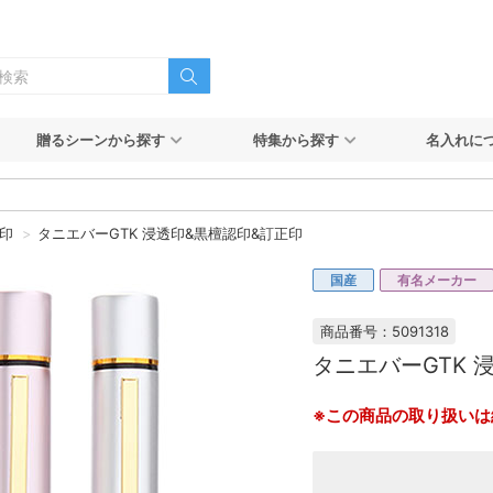
贈るシーンから探す
特集から探す
名入れに
印
タニエバーGTK 浸透印&黒檀認印&訂正印
国産
有名メーカー
商品番号：5091318
タニエバーGTK 
※この商品の取り扱いは