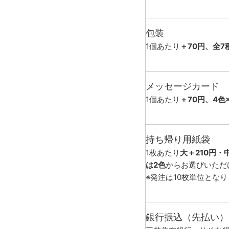
包装
1個あたり
＋70円、全7
メッセージカード
1個あたり
＋70円、4色
持ち帰り用紙袋
1枚あたり
大＋210円・
は2色
からお選びいただ
※発注は10枚単位とな
銀行振込（先払い）