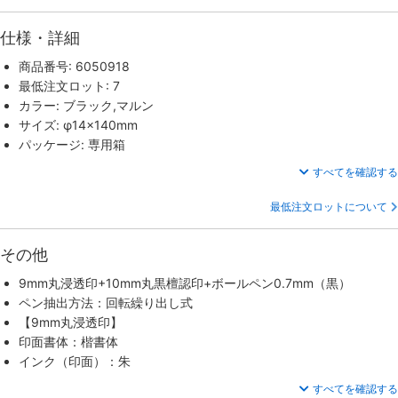
仕様・詳細
商品番号: 6050918
最低注文ロット: 7
カラー: ブラック,マルン
サイズ: φ14×140mm
パッケージ: 専用箱
すべてを確認する
最低注文ロットについて
その他
9mm丸浸透印+10mm丸黒檀認印+ボールペン0.7mm（黒）
ペン抽出方法：回転繰り出し式
【9mm丸浸透印】
印面書体：楷書体
インク（印面）：朱
すべてを確認する