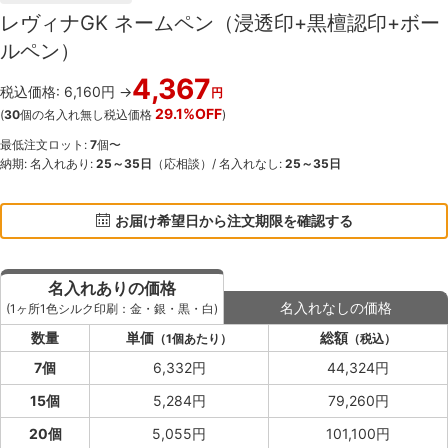
レヴィナGK ネームペン（浸透印+黒檀認印+ボー
ルペン）
4,367
税込価格: 6,160円 →
円
29.1%OFF
(
30
個の名入れ無し税込価格
)
最低注文ロット:
7
個〜
納期: 名入れあり:
25～35日
（応相談）/ 名入れなし:
25～35日
お届け希望日から注文期限を確認する
名入れありの価格
名入れなしの価格
(1ヶ所1色シルク印刷：金・銀・黒・白)
数量
単価
総額
（1個あたり）
（税込）
7個
6,332円
44,324円
15個
5,284円
79,260円
20個
5,055円
101,100円