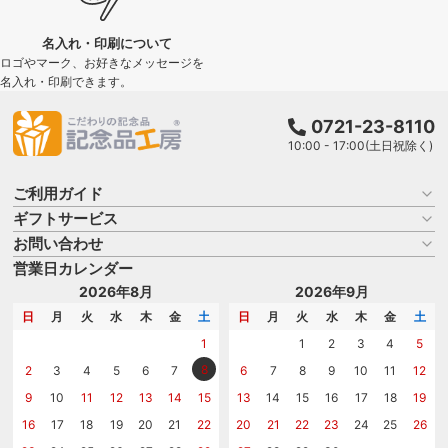
名入れ・印刷について
ロゴやマーク、お好きなメッセージを
名入れ・印刷できます。
0721-23-8110
10:00 - 17:00(土日祝除く)
ご利用ガイド
ギフトサービス
お買い物ガイド
よくある質問
お問い合わせ
名入れについて
はじめての記念品選び
のし
営業日カレンダー
商品選びを相談する
記念品工房の使い方
包装
名入れについて相談する
2026年8月
2026年9月
メッセージカード
カタログを請求する
日
月
火
水
木
金
土
日
月
火
水
木
金
土
紙袋
問い合わせる
1
1
2
3
4
5
8
2
3
4
5
6
7
6
7
8
9
10
11
12
9
10
11
12
13
14
15
13
14
15
16
17
18
19
16
17
18
19
20
21
22
20
21
22
23
24
25
26