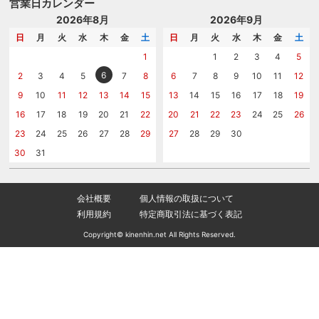
のし
営業日カレンダー
商品選びを相談する
記念品工房の使い方
包装
名入れについて相談する
2026年8月
2026年9月
メッセージカード
カタログを請求する
日
月
火
水
木
金
土
日
月
火
水
木
金
土
紙袋
問い合わせる
1
1
2
3
4
5
6
2
3
4
5
7
8
6
7
8
9
10
11
12
9
10
11
12
13
14
15
13
14
15
16
17
18
19
16
17
18
19
20
21
22
20
21
22
23
24
25
26
23
24
25
26
27
28
29
27
28
29
30
30
31
会社概要
個人情報の取扱について
利用規約
特定商取引法に基づく表記
Copyright© kinenhin.net All Rights Reserved.