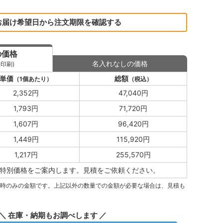
お届け希望日から注文期限を確認する
の価格
名入れなしの価格
印刷)
単価
総額
（1個あたり）
（税込）
2,352円
47,040円
1,793円
71,720円
1,607円
96,420円
1,449円
115,920円
1,217円
255,570円
特別価格をご案内します。
見積をご依頼ください。
量時のみの金額です。上記以外の数量での金額が必要な場合は、見積も
＼ 在庫・納期もお調べします ／