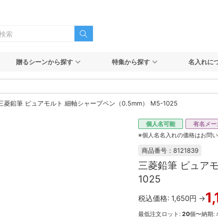
贈るシーンから探す
特集から探す
名入れに
三菱鉛筆 ピュアモルト 細軸シャープペン（0.5mm） M5-1025
個人名可能
有名メー
※個人名名入れの価格はお問
商品番号：8121839
三菱鉛筆 ピュアモ
1025
1
税込価格: 1,650円 →
最低注文ロット:
20
個〜
納期: