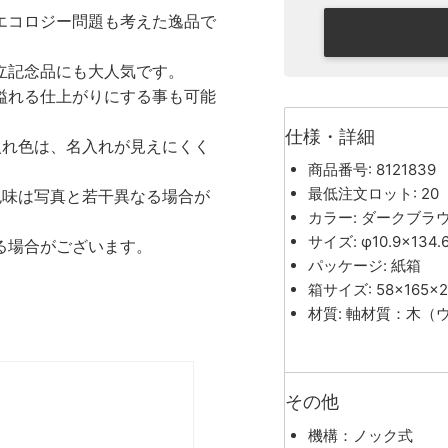
エコロジー問題も考えた逸品で
立記念品にも大人気です。
溢れる仕上がりにする事も可能
仕様・詳細
入れ色は、名入れが見えにくく
商品番号: 8121839
最低注文ロット: 20
色味は写真と若干異なる場合が
カラー: ダークブラ
サイズ: φ10.9×134.
る場合がございます。
パッケージ: 紙箱
箱サイズ: 58×165×
材質: 軸材質：木
その他
機構：ノック式