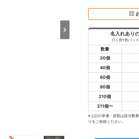
名入れあり
(1ヶ所1色パッド
数量
20個
40個
60個
80個
210個
211個〜
※上記の単価・総額は該当数
りをご依頼ください。