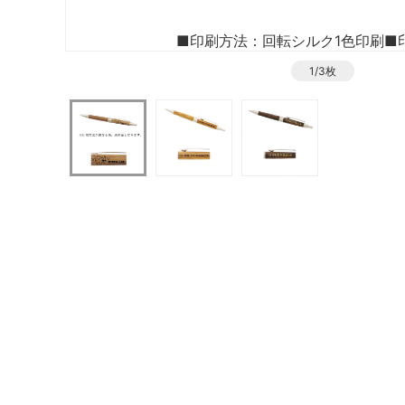
■印刷方法：回転シルク1色印刷
■
1/3枚