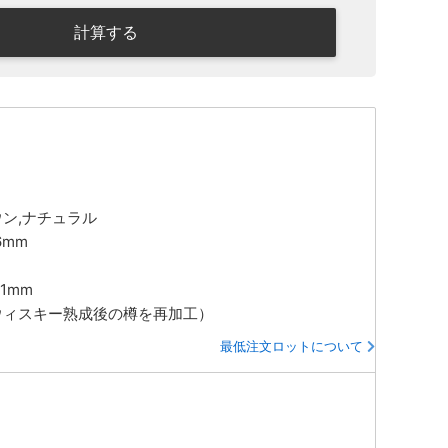
計算する
ウン,ナチュラル
6mm
21mm
（ウィスキー熟成後の樽を再加工）
最低注文ロットについて