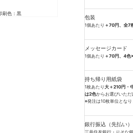
印刷色：黒
包装
1個あたり
＋70円、全7
メッセージカード
1個あたり
＋70円、4色
持ち帰り用紙袋
1枚あたり
大＋210円・
は2色
からお選びいただ
※発注は10枚単位とな
銀行振込（先払い）
三井住友銀行・りそな