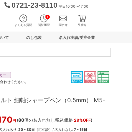
0721-23-8110
(平日10:00〜17:00)
1
よくある質問
閲覧履歴
問合せ
見積り
ついて
のし包装
名入れ実績/受注企業
カー
い合わせください。
ルト 細軸シャープペン（0.5mm） M5-
,170
(
80
個の名入れ無し税込価格
)
29%OFF
円
 名入れあり:
20～30日
（応相談）/ 名入れなし:
7～15日