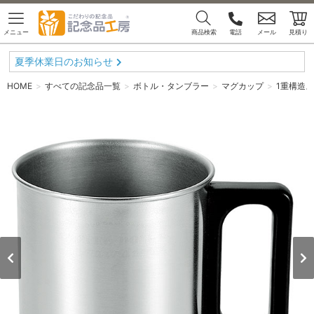
メニュー
商品検索
電話
メール
見積り
夏季休業日のお知らせ
HOME
すべての記念品一覧
ボトル・タンブラー
マグカップ
1重構造ス