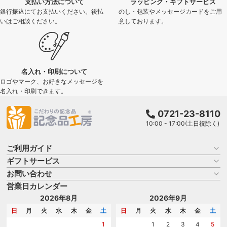
支払い方法について
ラッピング・ギフトサービス
銀行振込にてお支払いください。後払
のし・包装やメッセージカードをご用
いはご相談ください。
意しております。
名入れ・印刷について
ロゴやマーク、お好きなメッセージを
名入れ・印刷できます。
0721-23-8110
10:00 - 17:00(土日祝除く)
ご利用ガイド
ギフトサービス
お買い物ガイド
よくある質問
お問い合わせ
名入れについて
はじめての記念品選び
のし
営業日カレンダー
商品選びを相談する
記念品工房の使い方
包装
名入れについて相談する
2026年8月
2026年9月
メッセージカード
カタログを請求する
日
月
火
水
木
金
土
日
月
火
水
木
金
土
紙袋
問い合わせる
1
1
2
3
4
5