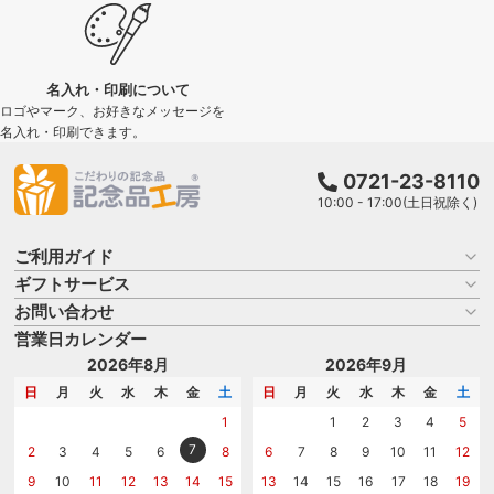
名入れ・印刷について
ロゴやマーク、お好きなメッセージを
名入れ・印刷できます。
0721-23-8110
10:00 - 17:00(土日祝除く)
ご利用ガイド
ギフトサービス
お買い物ガイド
よくある質問
お問い合わせ
名入れについて
はじめての記念品選び
のし
営業日カレンダー
商品選びを相談する
記念品工房の使い方
包装
名入れについて相談する
2026年8月
2026年9月
メッセージカード
カタログを請求する
日
月
火
水
木
金
土
日
月
火
水
木
金
土
紙袋
問い合わせる
1
1
2
3
4
5
7
2
3
4
5
6
8
6
7
8
9
10
11
12
9
10
11
12
13
14
15
13
14
15
16
17
18
19