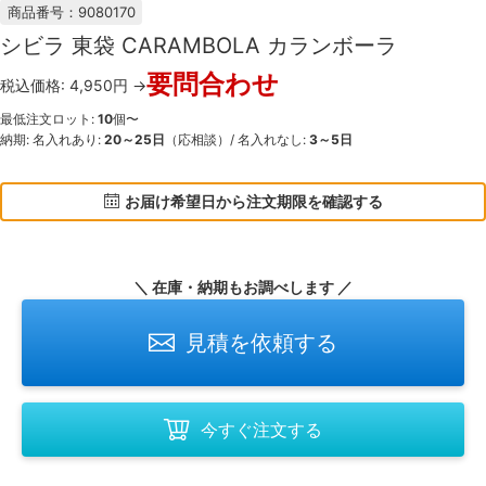
商品番号：9080170
シビラ 東袋 CARAMBOLA カランボーラ
要問合わせ
税込価格: 4,950円 →
最低注文ロット:
10
個〜
納期: 名入れあり:
20～25日
（応相談）/ 名入れなし:
3～5日
お届け希望日から注文期限を確認する
＼ 在庫・納期もお調べします ／
見積を依頼する
今すぐ注文する