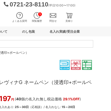
0721-23-8110
(平日10:00〜17:00)
1
よくある質問
閲覧履歴
問合せ
見積り
ついて
のし包装
名入れ実績/受注企業
浸透印+ボールペン）
レヴィナG ネームペン（浸透印+ボールペ
,197
(
40
個の名入れ無し税込価格
)
29.1%OFF
円
 名入れあり:
25～30日
（応相談）/ 名入れなし:
15～20日