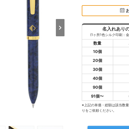
名入れあり
(1ヶ所1色シルク印刷：
数量
10個
20個
30個
40個
90個
91個〜
※上記の単価・総額は該当数
りをご依頼ください。