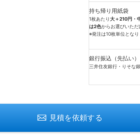
持ち帰り用紙袋
1枚あたり
大＋210円・
は2色
からお選びいただ
※発注は10枚単位とな
銀行振込（先払い）
三井住友銀行・りそな
見積を依頼する