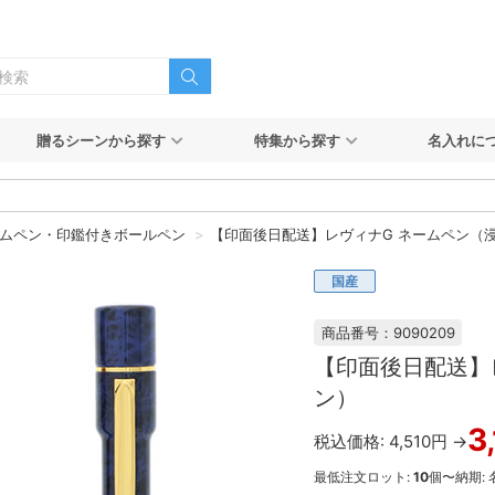
贈るシーンから探す
特集から探す
名入れに
ムペン・印鑑付きボールペン
【印面後日配送】レヴィナG ネームペン（
国産
商品番号：9090209
【印面後日配送】
ン）
3
税込価格: 4,510円 →
最低注文ロット:
10
個〜
納期: