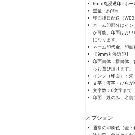
9mm丸浸透印+ボ
重量：約19g
印面後日配送（WE
ネーム印部分はイン
が可能、印面はお申
になります。
ネーム印代金、印面
【9mm丸浸透印】
印面書体：楷書体、
らお選び頂けます。
インク（印面）：朱
文字：漢字・ひらが
文字数：6文字まで
印面：姓のみ、名前
オプション
通常の印刷色（金・
途お問い合わせくだ