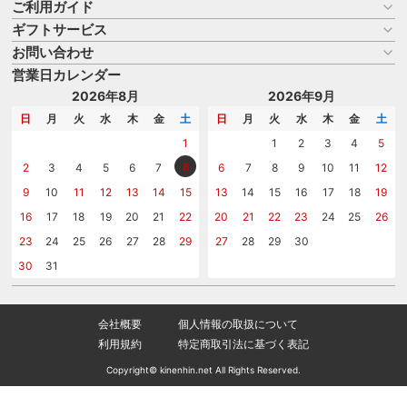
ご利用ガイド
ギフトサービス
お買い物ガイド
よくある質問
お問い合わせ
名入れについて
はじめての記念品選び
のし
営業日カレンダー
商品選びを相談する
記念品工房の使い方
包装
名入れについて相談する
2026年8月
2026年9月
メッセージカード
カタログを請求する
日
月
火
水
木
金
土
日
月
火
水
木
金
土
紙袋
問い合わせる
1
1
2
3
4
5
8
2
3
4
5
6
7
6
7
8
9
10
11
12
9
10
11
12
13
14
15
13
14
15
16
17
18
19
16
17
18
19
20
21
22
20
21
22
23
24
25
26
23
24
25
26
27
28
29
27
28
29
30
30
31
会社概要
個人情報の取扱について
利用規約
特定商取引法に基づく表記
Copyright© kinenhin.net All Rights Reserved.