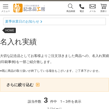
メニュー
商品検索
電話
メール
見積り
夏季休業日のお知らせ
HOME
名入れ実績
⼤切な記念品としてお客様よりご注⽂頂きました商品への、名⼊れ実績
(印刷事例)を⼀部ご紹介致します。
※既に商品の取り扱いが終了している場合もございます。ご了承下さいませ。
さらに絞り込む
3
該当件数
件中 1～3件を表示
1 / 1ページ