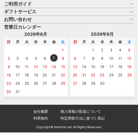
ご利用ガイド
ギフトサービス
お買い物ガイド
よくある質問
お問い合わせ
名入れについて
はじめての記念品選び
のし
営業日カレンダー
商品選びを相談する
記念品工房の使い方
包装
名入れについて相談する
2026年8月
2026年9月
メッセージカード
カタログを請求する
日
月
火
水
木
金
土
日
月
火
水
木
金
土
紙袋
問い合わせる
1
1
2
3
4
5
7
2
3
4
5
6
8
6
7
8
9
10
11
12
9
10
11
12
13
14
15
13
14
15
16
17
18
19
16
17
18
19
20
21
22
20
21
22
23
24
25
26
23
24
25
26
27
28
29
27
28
29
30
30
31
会社概要
個人情報の取扱について
利用規約
特定商取引法に基づく表記
Copyright© kinenhin.net All Rights Reserved.