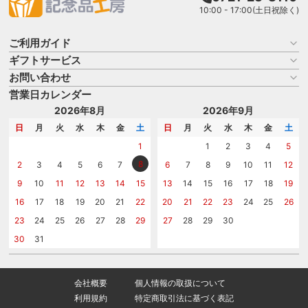
10:00 - 17:00(土日祝除く)
ご利用ガイド
ギフトサービス
お買い物ガイド
よくある質問
お問い合わせ
名入れについて
はじめての記念品選び
のし
営業日カレンダー
商品選びを相談する
記念品工房の使い方
包装
名入れについて相談する
2026年8月
2026年9月
メッセージカード
カタログを請求する
日
月
火
水
木
金
土
日
月
火
水
木
金
土
紙袋
問い合わせる
1
1
2
3
4
5
8
2
3
4
5
6
7
6
7
8
9
10
11
12
9
10
11
12
13
14
15
13
14
15
16
17
18
19
16
17
18
19
20
21
22
20
21
22
23
24
25
26
23
24
25
26
27
28
29
27
28
29
30
30
31
会社概要
個人情報の取扱について
利用規約
特定商取引法に基づく表記