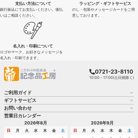
支払い方法について
ラッピング・ギフトサービス
銀行振込にてお支払いください。後払
のし・包装やメッセージカードをご用
いはご相談ください。
意しております。
名入れ・印刷について
ロゴやマーク、お好きなメッセージを
名入れ・印刷できます。
0721-23-8110
10:00 - 17:00(土日祝除く)
ご利用ガイド
ギフトサービス
お買い物ガイド
よくある質問
お問い合わせ
名入れについて
はじめての記念品選び
のし
営業日カレンダー
商品選びを相談する
記念品工房の使い方
包装
名入れについて相談する
2026年8月
2026年9月
メッセージカード
カタログを請求する
日
月
火
水
木
金
土
日
月
火
水
木
金
土
紙袋
問い合わせる