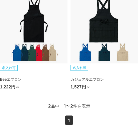
名入れ可
名入れ可
Beeエプロン
カジュアルエプロン
1,222円～
1,527円～
2
品中
1
〜
2
件を表示
1