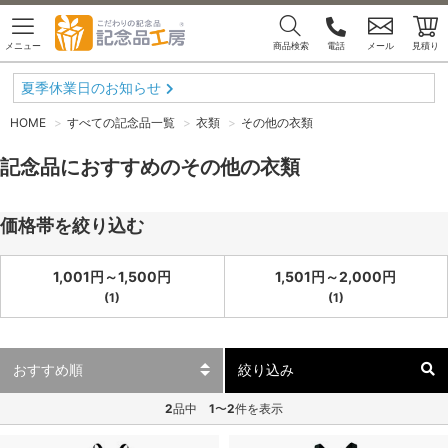
メニュー
商品検索
電話
メール
見積り
夏季休業日のお知らせ
HOME
すべての記念品一覧
衣類
その他の衣類
記念品におすすめのその他の衣類
価格帯を絞り込む
1,001円～1,500円
1,501円～2,000円
(1)
(1)
絞り込み
2
品中
1
〜
2
件を表示