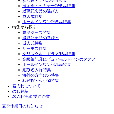
参加賞・ノベルティ特集
展示会・セミナー記念品特集
退職記念品の選び方
成人式特集
ホールインワン記念品特集
特集から探す
防災グッズ特集
退職記念品の選び方
成人式特集
サーモス特集
クリスタル・ガラス製品特集
高級筆記具にピュアモルトペンのススメ
ホールインワン記念品特集
彫刻名入れ特集
海外の方向けの特集
和雑貨・和小物特集
名入れについて
のし包装
名入れ実績/受注企業
夏季休業日のお知らせ