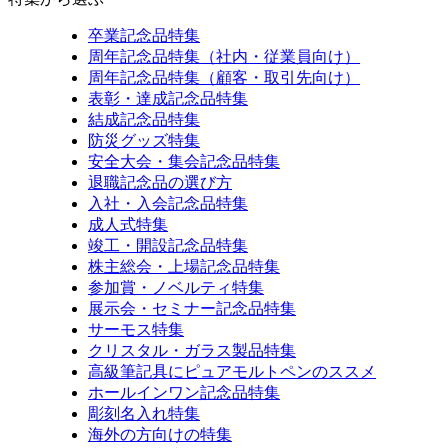
卒業記念品特集
周年記念品特集（社内・従業員向け）
周年記念品特集（顧客・取引先向け）
表彰・達成記念品特集
結成記念品特集
防災グッズ特集
安全大会・集会記念品特集
退職記念品の選び方
入社・入会記念品特集
成人式特集
竣工・開設記念品特集
株主総会・上場記念品特集
参加賞・ノベルティ特集
展示会・セミナー記念品特集
サーモス特集
クリスタル・ガラス製品特集
高級筆記具にピュアモルトペンのススメ
ホールインワン記念品特集
彫刻名入れ特集
海外の方向けの特集