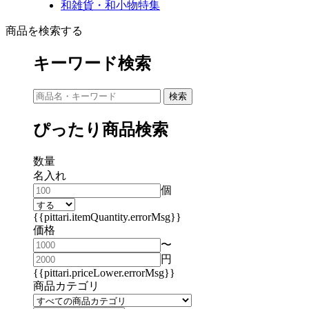
和雑貨・和小物特集
商品を検索する
キーワード検索
ぴったり商品検索
数量
名入れ
個
{{pittari.itemQuantity.errorMsg}}
価格
〜
円
{{pittari.priceLower.errorMsg}}
商品カテゴリ