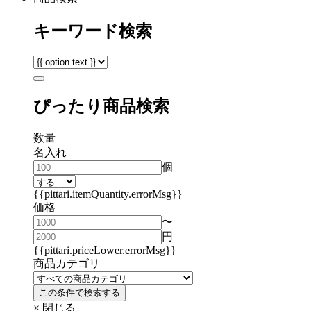
キーワード検索
ぴったり商品検索
数量
名入れ
個
{{pittari.itemQuantity.errorMsg}}
価格
〜
円
{{pittari.priceLower.errorMsg}}
商品カテゴリ
この条件で検索する
× 閉じる