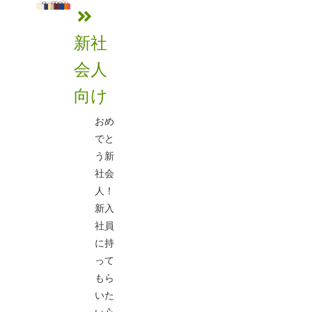
新社
会人
向け
おめ
でと
う新
社会
人！
新入
社員
に持
って
もら
いた