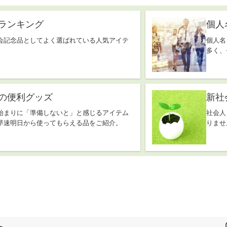
ランキング
個人
会記念品としてよく選ばれている人気アイテ
個人名
多く、
の便利グッズ
新社
始まりに「準備しないと」と感じるアイテム
社会人
早速明日から使ってもらえる品をご紹介。
りませ