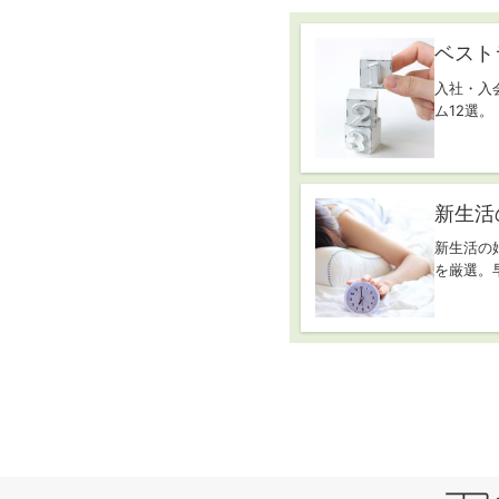
ベスト
入社・入
ム12選。
新生活
新生活の
を厳選。