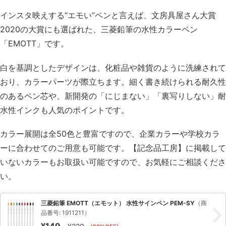
インスタ映えする“エモい”ペンと言えば、文房具屋さん大賞
2020の大賞にも選ばれた、三菱鉛筆の水性カラーペン
「EMOTT」です。
白を基調としたデザインは、化粧品や雑貨のように洗練されて
おり、カラーパーツが際立ちます。細く書き続けられる耐久性
のあるペン芯や、新開発の「にじまない」「裏写りしない」耐
水性インクも人気のポイントです。
カラー展開は全50色と豊富ですので、企業カラーや学校カラ
ーに合わせてのご用意も可能です。【記念品工房】に掲載して
いないカラーもお取扱い可能ですので、お気軽にご相談くださ
い。
三菱鉛筆 EMOTT（エモット） 水性サインペン PEM-SY
（商
品番号: 1911211）
¥149