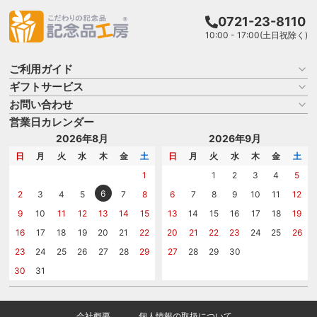
0721-23-8110
10:00 - 17:00(土日祝除く)
ご利用ガイド
ギフトサービス
お買い物ガイド
よくある質問
お問い合わせ
名入れについて
はじめての記念品選び
のし
営業日カレンダー
商品選びを相談する
記念品工房の使い方
包装
名入れについて相談する
2026年8月
2026年9月
メッセージカード
カタログを請求する
日
月
火
水
木
金
土
日
月
火
水
木
金
土
紙袋
問い合わせる
1
1
2
3
4
5
6
2
3
4
5
7
8
6
7
8
9
10
11
12
9
10
11
12
13
14
15
13
14
15
16
17
18
19
16
17
18
19
20
21
22
20
21
22
23
24
25
26
23
24
25
26
27
28
29
27
28
29
30
30
31
会社概要
個人情報の取扱について