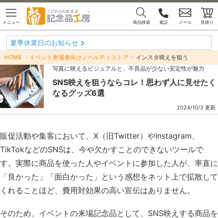
メニュー
商品検索
電話
メール
見積り
夏季休業日のお知らせ
HOME
イベント来場者向けノベルティストア
インスタ映えを狙う
写真に映えるビジュアルと、不良品が少ない安定性が魅力
SNS映えを狙うならコレ！思わず人に見せたく
なるグッズ6選
2024/10/3 更新
販促活動や集客において、X（旧Twitter）やInstagram、
TikTokなどのSNSは、今や欠かすことのできないツールで
す。実際に商品を使った人やイベントに参加した人が、率直に
「良かった」「面白かった」という感想をネット上で拡散して
くれることほど、費用対効果の高い宣伝はありません。
そのため、イベントの来場記念品として、SNS映えする商品を