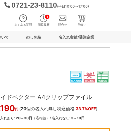
0721-23-8110
(平日10:00〜17:00)
1
よくある質問
閲覧履歴
問合せ
見積り
ついて
のし包装
名入れ実績/受注企業
ァイドベクター A4クリップファイル
,190
(
20
個の名入れ無し税込価格
)
33.7%OFF
円
名入れあり:
20～30日
（応相談）/ 名入れなし:
3～10日