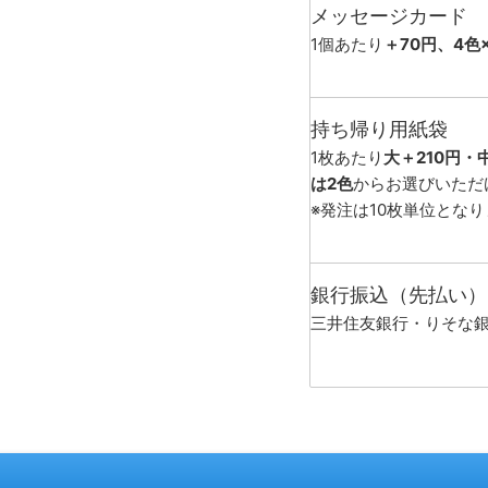
メッセージカード
1個あたり
＋70円、4色
持ち帰り用紙袋
1枚あたり
大＋210円・
は2色
からお選びいただ
※発注は10枚単位とな
銀行振込（先払い）
三井住友銀行・りそな