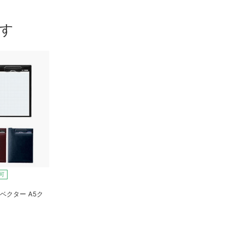
す
可
ベクター A5ク