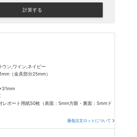
計算する
ラウン,ワイン,ネイビー
×21mm（金具部分25mm）
×31mm
革
目付レポート用紙50枚（表面：5mm方眼・裏面：5mmド
最低注文ロットについて