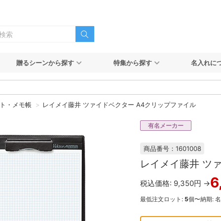
贈るシーンから探す
特集から探す
名入れに
ト・メモ帳
レイメイ藤井 ツァイドベクター A4クリップファイル
有名メーカー
商品番号：1601008
レイメイ藤井 ツ
6
税込価格: 9,350円 →
最低注文ロット:
5
個〜
納期: 