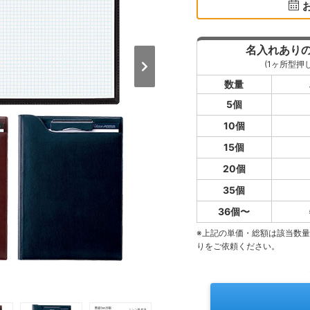
名入れあり
(1ヶ所型押し
数量
5個
10個
15個
20個
35個
36個〜
※上記の単価・総額は該当数
りをご依頼ください。