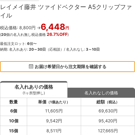
レイメイ藤井 ツァイドベクター A5クリップファ
イル
6,448
税込価格: 8,800円 →
円
26.7%OFF
(
20
個の名入れ無し税込価格
)
最低注文ロット:
6
個〜
納期: 名入れあり:
20～30日
（応相談）/ 名入れなし:
3～10日
お届け希望日から注文期限を確認する
名入れありの価格
名入れなしの価格
(1ヶ所型押し)
数量
単価
総額
（1個あたり）
（税込）
6個
11,605円
69,630円
10個
9,542円
95,420円
15個
8,511円
127,665円