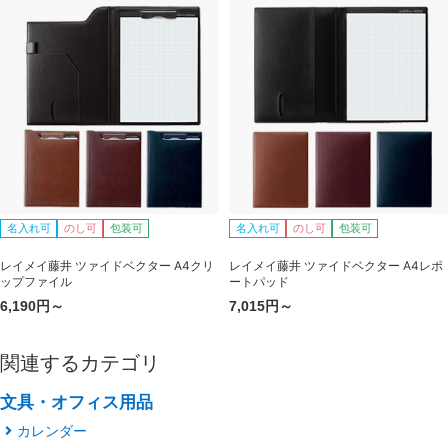
名入れ可
のし可
包装可
名入れ可
のし可
包装可
レイメイ藤井 ツァイドベクター A4クリ
レイメイ藤井 ツァイドベクター A4レポ
ップファイル
ートパッド
6,190円～
7,015円～
関連するカテゴリ
文具・オフィス用品
カレンダー