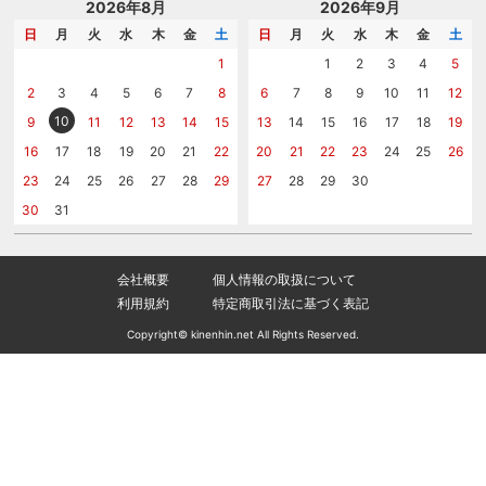
記念品工房の使い方
包装
名入れについて相談する
2026年8月
2026年9月
メッセージカード
カタログを請求する
日
月
火
水
木
金
土
日
月
火
水
木
金
土
紙袋
問い合わせる
1
1
2
3
4
5
2
3
4
5
6
7
8
6
7
8
9
10
11
12
10
9
11
12
13
14
15
13
14
15
16
17
18
19
16
17
18
19
20
21
22
20
21
22
23
24
25
26
23
24
25
26
27
28
29
27
28
29
30
30
31
会社概要
個人情報の取扱について
利用規約
特定商取引法に基づく表記
Copyright© kinenhin.net All Rights Reserved.