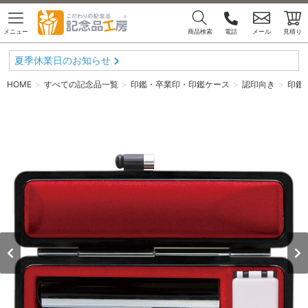
メニュー
商品検索
電話
メール
見積り
夏季休業日のお知らせ
HOME
すべての記念品一覧
印鑑・卒業印・印鑑ケース
認印向き
印鑑