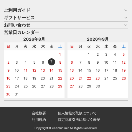
ご利用ガイド
ギフトサービス
お買い物ガイド
よくある質問
お問い合わせ
名入れについて
はじめての記念品選び
のし
営業日カレンダー
商品選びを相談する
記念品工房の使い方
包装
名入れについて相談する
2026年8月
2026年9月
メッセージカード
カタログを請求する
日
月
火
水
木
金
土
日
月
火
水
木
金
土
紙袋
問い合わせる
1
1
2
3
4
5
7
2
3
4
5
6
8
6
7
8
9
10
11
12
9
10
11
12
13
14
15
13
14
15
16
17
18
19
16
17
18
19
20
21
22
20
21
22
23
24
25
26
23
24
25
26
27
28
29
27
28
29
30
30
31
会社概要
個人情報の取扱について
利用規約
特定商取引法に基づく表記
Copyright© kinenhin.net All Rights Reserved.