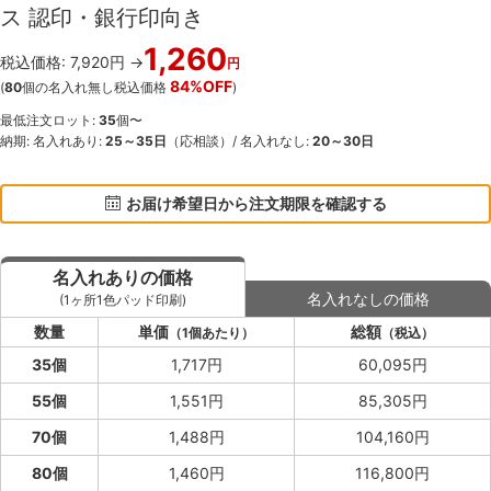
ス 認印・銀行印向き
1,260
税込価格: 7,920円 →
円
84%OFF
(
80
個の名入れ無し税込価格
)
最低注文ロット:
35
個〜
納期: 名入れあり:
25～35日
（応相談）/ 名入れなし:
20～30日
お届け希望日から注文期限を確認する
名入れありの価格
名入れなしの価格
(1ヶ所1色パッド印刷)
数量
単価
総額
（1個あたり）
（税込）
35個
1,717円
60,095円
55個
1,551円
85,305円
70個
1,488円
104,160円
80個
1,460円
116,800円