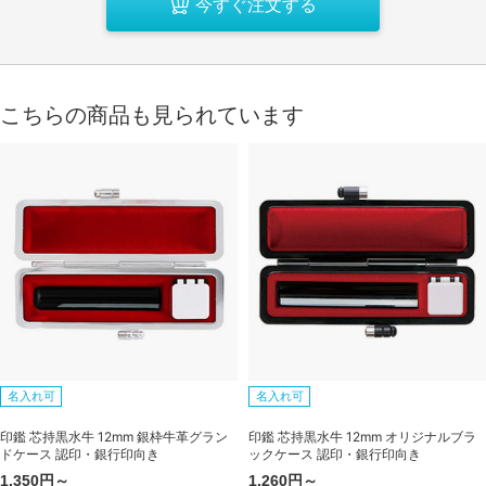
今すぐ注文する
こちらの商品も見られています
名入れ可
名入れ可
印鑑 芯持黒水牛 12mm 銀枠牛革グラン
印鑑 芯持黒水牛 12mm オリジナルブラ
ドケース 認印・銀行印向き
ックケース 認印・銀行印向き
1,350円～
1,260円～