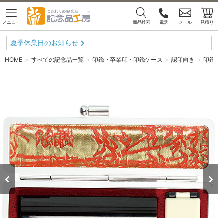
メニュー
商品検索
電話
メール
見積り
夏季休業日のお知らせ
HOME
すべての記念品一覧
印鑑・卒業印・印鑑ケース
認印向き
印鑑