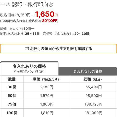
ース 認印・銀行印向き
1,650
税込価格: 8,250円 →
円
80%OFF
(
100
個の名入れ無し税込価格
)
最低注文ロット:
30
個〜
納期: 名入れあり:
25～35日
（応相談）/ 名入れなし:
20～30日
お届け希望日から注文期限を確認する
名入れありの価格
名入れなしの価格
(1ヶ所1色パッド印刷)
数量
単価
総額
（1個あたり）
（税込）
30個
2,183円
65,490円
50個
1,970円
98,500円
75個
1,863円
139,725円
100個
1,810円
181,000円