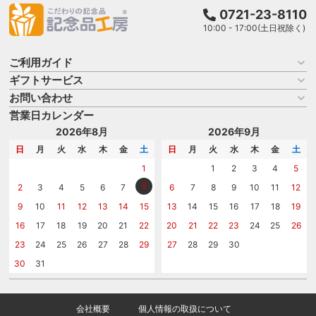
0721-23-8110
10:00 - 17:00(土日祝除く)
ご利用ガイド
ギフトサービス
お買い物ガイド
よくある質問
お問い合わせ
名入れについて
はじめての記念品選び
のし
営業日カレンダー
商品選びを相談する
記念品工房の使い方
包装
名入れについて相談する
2026年8月
2026年9月
メッセージカード
カタログを請求する
日
月
火
水
木
金
土
日
月
火
水
木
金
土
紙袋
問い合わせる
1
1
2
3
4
5
8
2
3
4
5
6
7
6
7
8
9
10
11
12
9
10
11
12
13
14
15
13
14
15
16
17
18
19
16
17
18
19
20
21
22
20
21
22
23
24
25
26
23
24
25
26
27
28
29
27
28
29
30
30
31
会社概要
個人情報の取扱について