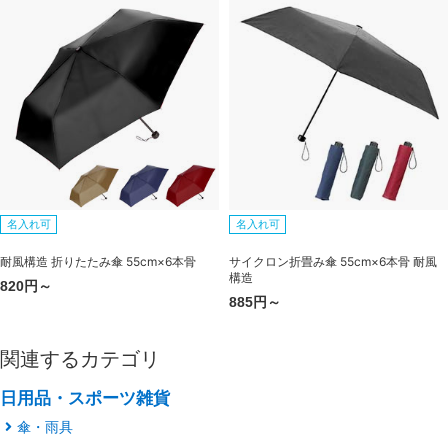
名入れ可
名入れ可
耐風構造 折りたたみ傘 55cm×6本骨
サイクロン折畳み傘 55cm×6本骨 耐風
構造
820円～
885円～
関連するカテゴリ
日用品・スポーツ雑貨
傘・雨具