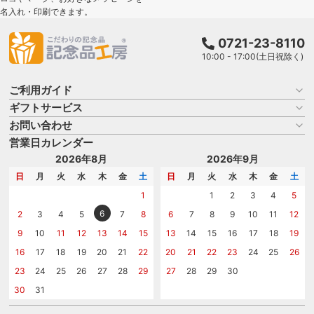
名入れ・印刷できます。
0721-23-8110
10:00 - 17:00(土日祝除く)
ご利用ガイド
ギフトサービス
お買い物ガイド
よくある質問
お問い合わせ
名入れについて
はじめての記念品選び
のし
営業日カレンダー
商品選びを相談する
記念品工房の使い方
包装
名入れについて相談する
2026年8月
2026年9月
メッセージカード
カタログを請求する
日
月
火
水
木
金
土
日
月
火
水
木
金
土
紙袋
問い合わせる
1
1
2
3
4
5
6
2
3
4
5
7
8
6
7
8
9
10
11
12
9
10
11
12
13
14
15
13
14
15
16
17
18
19
16
17
18
19
20
21
22
20
21
22
23
24
25
26
23
24
25
26
27
28
29
27
28
29
30
30
31