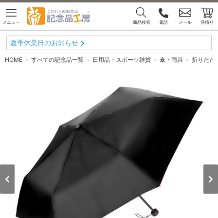
メニュー
商品検索
電話
メール
見積り
夏季休業日のお知らせ
HOME
すべての記念品一覧
日用品・スポーツ雑貨
傘・雨具
折りたたみ