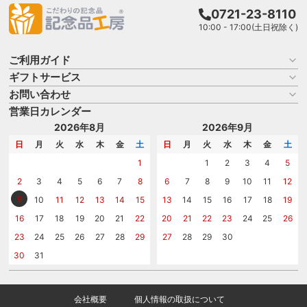
0721-23-8110
10:00 - 17:00(土日祝除く)
ご利用ガイド
ギフトサービス
お買い物ガイド
よくある質問
お問い合わせ
名入れについて
はじめての記念品選び
のし
営業日カレンダー
商品選びを相談する
記念品工房の使い方
包装
名入れについて相談する
2026年8月
2026年9月
メッセージカード
カタログを請求する
日
月
火
水
木
金
土
日
月
火
水
木
金
土
紙袋
問い合わせる
1
1
2
3
4
5
2
3
4
5
6
7
8
6
7
8
9
10
11
12
9
10
11
12
13
14
15
13
14
15
16
17
18
19
16
17
18
19
20
21
22
20
21
22
23
24
25
26
23
24
25
26
27
28
29
27
28
29
30
30
31
会社概要
個人情報の取扱について