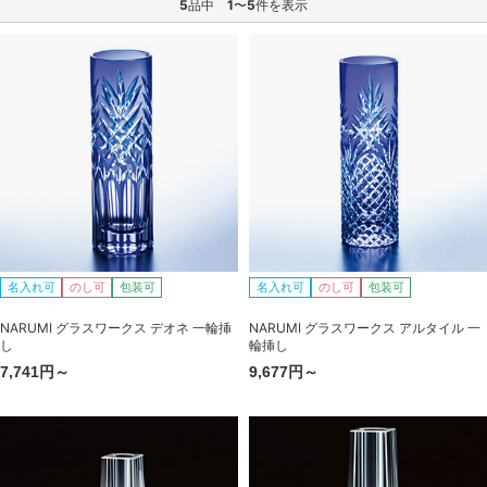
5
品中
1
〜
5
件を表示
名入れ可
のし可
包装可
名入れ可
のし可
包装可
NARUMI グラスワークス デオネ 一輪挿
NARUMI グラスワークス アルタイル 一
し
輪挿し
7,741円～
9,677円～