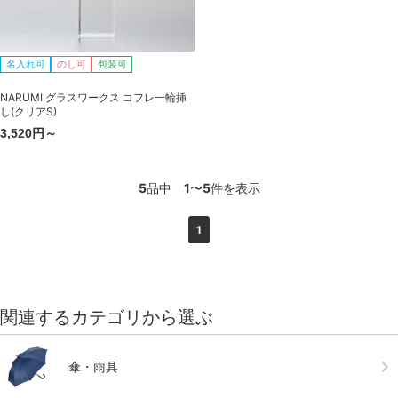
名入れ可
のし可
包装可
NARUMI グラスワークス コフレ一輪挿
し(クリアS)
3,520円～
5
品中
1
〜
5
件を表示
1
関連するカテゴリから選ぶ
傘・雨具