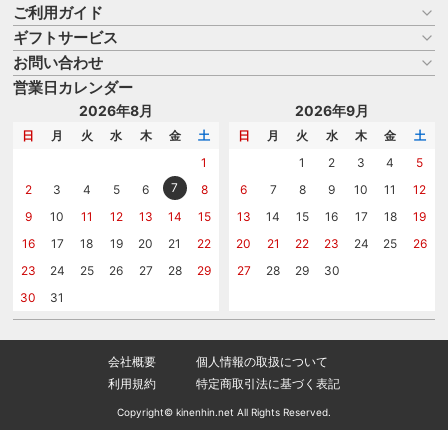
ご利用ガイド
ギフトサービス
お買い物ガイド
よくある質問
お問い合わせ
名入れについて
はじめての記念品選び
のし
営業日カレンダー
商品選びを相談する
記念品工房の使い方
包装
名入れについて相談する
2026年8月
2026年9月
メッセージカード
カタログを請求する
日
月
火
水
木
金
土
日
月
火
水
木
金
土
紙袋
問い合わせる
1
1
2
3
4
5
7
2
3
4
5
6
8
6
7
8
9
10
11
12
9
10
11
12
13
14
15
13
14
15
16
17
18
19
16
17
18
19
20
21
22
20
21
22
23
24
25
26
23
24
25
26
27
28
29
27
28
29
30
30
31
会社概要
個人情報の取扱について
利用規約
特定商取引法に基づく表記
Copyright© kinenhin.net All Rights Reserved.