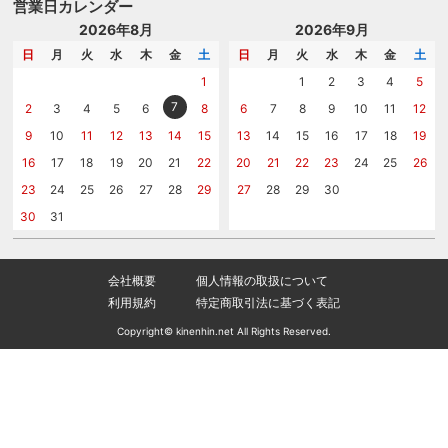
はじめての記念品選び
のし
営業日カレンダー
商品選びを相談する
記念品工房の使い方
包装
名入れについて相談する
2026年8月
2026年9月
メッセージカード
カタログを請求する
日
月
火
水
木
金
土
日
月
火
水
木
金
土
紙袋
問い合わせる
1
1
2
3
4
5
7
2
3
4
5
6
8
6
7
8
9
10
11
12
9
10
11
12
13
14
15
13
14
15
16
17
18
19
16
17
18
19
20
21
22
20
21
22
23
24
25
26
23
24
25
26
27
28
29
27
28
29
30
30
31
会社概要
個人情報の取扱について
利用規約
特定商取引法に基づく表記
Copyright© kinenhin.net All Rights Reserved.