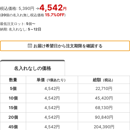
4,542
税込価格: 5,390円 →
円
15.7%OFF
(
20
個の名入れ無し税込価格
)
最低注文ロット:
5
個〜
納期: 名入れなし:
5～12日
お届け希望日から注文期限を確認する
名入れなしの価格
数量
単価
総額
（1個あたり）
（税込）
5個
4,542円
22,710円
10個
4,542円
45,420円
15個
4,542円
68,130円
20個
4,542円
90,840円
45個
4,542円
204,390円