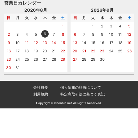
はじめての記念品選び
のし
営業日カレンダー
商品選びを相談する
記念品工房の使い方
包装
名入れについて相談する
2026年8月
2026年9月
メッセージカード
カタログを請求する
日
月
火
水
木
金
土
日
月
火
水
木
金
土
紙袋
問い合わせる
1
1
2
3
4
5
6
2
3
4
5
7
8
6
7
8
9
10
11
12
9
10
11
12
13
14
15
13
14
15
16
17
18
19
16
17
18
19
20
21
22
20
21
22
23
24
25
26
23
24
25
26
27
28
29
27
28
29
30
30
31
会社概要
個人情報の取扱について
利用規約
特定商取引法に基づく表記
Copyright© kinenhin.net All Rights Reserved.