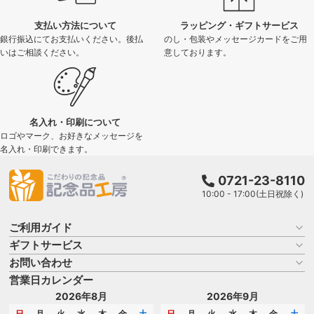
支払い方法について
ラッピング・ギフトサービス
銀行振込にてお支払いください。後払
のし・包装やメッセージカードをご用
いはご相談ください。
意しております。
名入れ・印刷について
ロゴやマーク、お好きなメッセージを
名入れ・印刷できます。
0721-23-8110
10:00 - 17:00(土日祝除く)
ご利用ガイド
ギフトサービス
お買い物ガイド
よくある質問
お問い合わせ
名入れについて
はじめての記念品選び
のし
営業日カレンダー
商品選びを相談する
記念品工房の使い方
包装
名入れについて相談する
2026年8月
2026年9月
メッセージカード
カタログを請求する
日
月
火
水
木
金
土
日
月
火
水
木
金
土