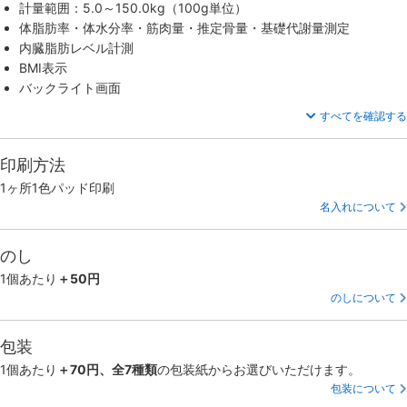
計量範囲：5.0～150.0kg（100g単位）
体脂肪率・体水分率・筋肉量・推定骨量・基礎代謝量測定
内臓脂肪レベル計測
BMI表示
バックライト画面
すべてを確認する
印刷方法
1ヶ所1色パッド印刷
名入れについて
のし
1個あたり
＋50円
のしについて
包装
1個あたり
＋70円、全7種類
の包装紙からお選びいただけます。
包装について