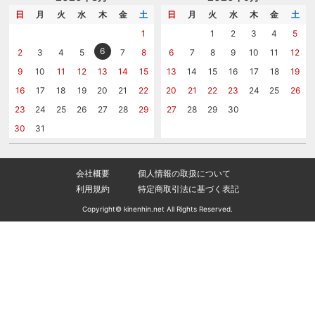
メッセージカード
カタログを請求する
日
月
火
水
木
金
土
日
月
火
水
木
金
土
紙袋
問い合わせる
1
1
2
3
4
5
6
2
3
4
5
7
8
6
7
8
9
10
11
12
9
10
11
12
13
14
15
13
14
15
16
17
18
19
16
17
18
19
20
21
22
20
21
22
23
24
25
26
23
24
25
26
27
28
29
27
28
29
30
30
31
会社概要
個人情報の取扱について
利用規約
特定商取引法に基づく表記
Copyright© kinenhin.net All Rights Reserved.