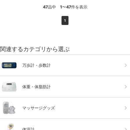
47
品中
1
〜
47
件を表示
1
関連するカテゴリから選ぶ
万歩計・歩数計
体重・体脂肪計
マッサージグッズ
体温計