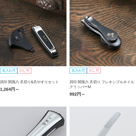
名入れ可
のし可
名入れ可
のし可
貝印 関孫六 爪切り&爪やすりセット
貝印 関孫六 爪切り フレキシブルネイル
クリッパーM
1,264円～
992円～