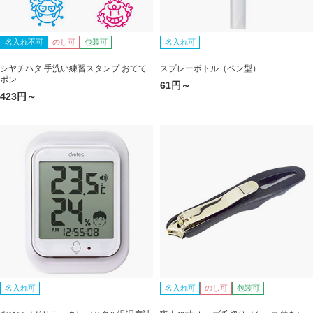
名入れ不可
のし可
包装可
名入れ可
シヤチハタ 手洗い練習スタンプ おてて
スプレーボトル（ペン型）
ポン
61円～
423円～
名入れ可
名入れ可
のし可
包装可