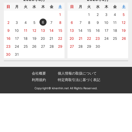
メッセージカード
カタログを請求する
日
月
火
水
木
金
土
日
月
火
水
木
金
土
紙袋
問い合わせる
1
1
2
3
4
5
6
2
3
4
5
7
8
6
7
8
9
10
11
12
9
10
11
12
13
14
15
13
14
15
16
17
18
19
16
17
18
19
20
21
22
20
21
22
23
24
25
26
23
24
25
26
27
28
29
27
28
29
30
30
31
会社概要
個人情報の取扱について
利用規約
特定商取引法に基づく表記
Copyright© kinenhin.net All Rights Reserved.