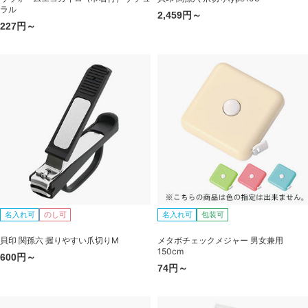
ラル
2,459円～
227円～
名入れ可
のし可
名入れ可
包装可
貝印 関孫六 握りやすい爪切りM
メタボチェックメジャー 男女兼用
150cm
600円～
74円～