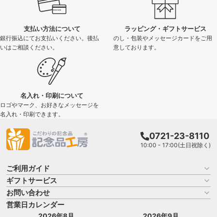
支払い方法について
ラッピング・ギフトサービス
銀行振込にてお支払いください。後払
のし・包装やメッセージカードをご用
いはご相談ください。
意しております。
名入れ・印刷について
ロゴやマーク、お好きなメッセージを
名入れ・印刷できます。
0721-23-8110
10:00 - 17:00(土日祝除く)
ご利用ガイド
ギフトサービス
お買い物ガイド
よくある質問
お問い合わせ
名入れについて
はじめての記念品選び
のし
営業日カレンダー
商品選びを相談する
記念品工房の使い方
包装
名入れについて相談する
2026年8月
2026年9月