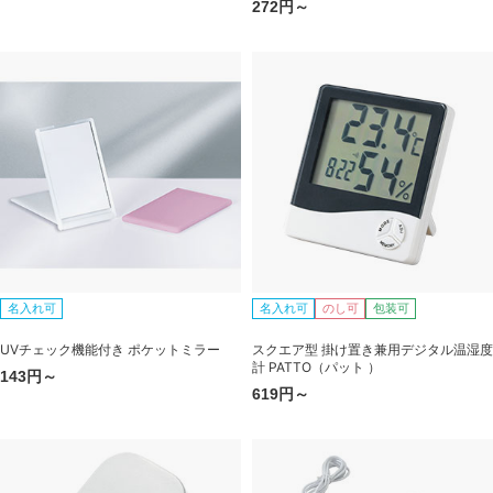
272円～
名入れ可
名入れ可
のし可
包装可
UVチェック機能付き ポケットミラー
スクエア型 掛け置き兼用デジタル温湿度
計 PATTO（パット ）
143円～
619円～