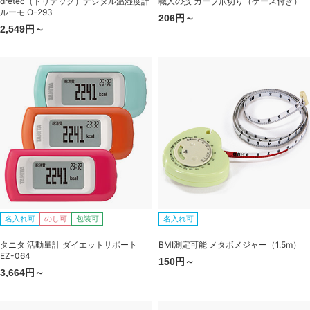
dretec（ドリテック）デジタル温湿度計
職人の技 カーブ爪切り（ケース付き）
ルーモ O-293
206円～
2,549円～
名入れ可
のし可
包装可
名入れ可
タニタ 活動量計 ダイエットサポート
BMI測定可能 メタボメジャー（1.5m）
EZ-064
150円～
3,664円～