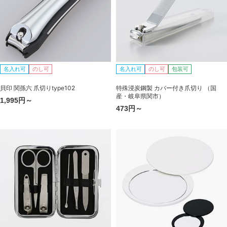
名入れ可
のし可
名入れ可
のし可
包装可
貝印 関孫六 爪切りtype102
特殊浸炭鋼製 カバー付き爪切り （国
産・岐阜県関市）
1,995円～
473円～