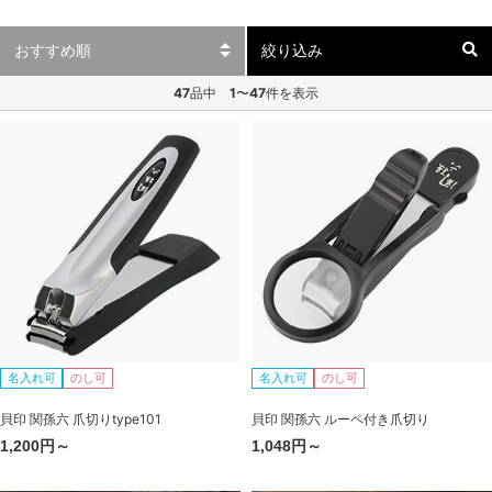
絞り込み
47
品中
1
〜
47
件を表示
名入れ可
のし可
名入れ可
のし可
貝印 関孫六 爪切りtype101
貝印 関孫六 ルーペ付き爪切り
1,200円～
1,048円～