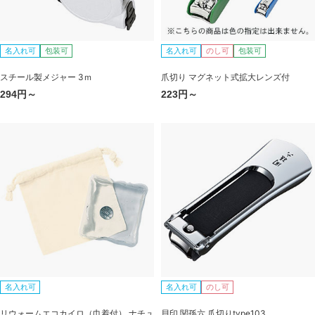
名入れ可
包装可
名入れ可
のし可
包装可
スチール製メジャー 3ｍ
爪切り マグネット式拡大レンズ付
294円～
223円～
名入れ可
名入れ可
のし可
リウォームエコカイロ（巾着付） ナチュ
貝印 関孫六 爪切りtype103