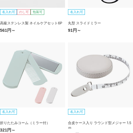
名入れ可
のし可
包装可
名入れ可
高級ステンレス製 ネイルケアセット6P
丸型 スライドミラー
561円～
91円～
名入れ可
名入れ可
折りたたみコーム（ミラー付）
合皮ケース入り ラウンド型メジャー 1.5
ｍ
321円～