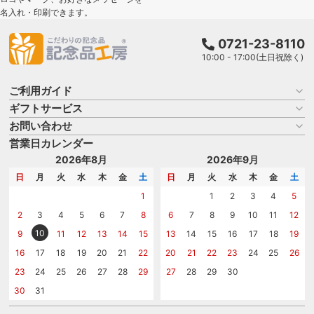
名入れ・印刷できます。
0721-23-8110
10:00 - 17:00(土日祝除く)
ご利用ガイド
ギフトサービス
お買い物ガイド
よくある質問
お問い合わせ
名入れについて
はじめての記念品選び
のし
営業日カレンダー
商品選びを相談する
記念品工房の使い方
包装
名入れについて相談する
2026年8月
2026年9月
メッセージカード
カタログを請求する
日
月
火
水
木
金
土
日
月
火
水
木
金
土
紙袋
問い合わせる
1
1
2
3
4
5
2
3
4
5
6
7
8
6
7
8
9
10
11
12
10
9
11
12
13
14
15
13
14
15
16
17
18
19
16
17
18
19
20
21
22
20
21
22
23
24
25
26
23
24
25
26
27
28
29
27
28
29
30
30
31