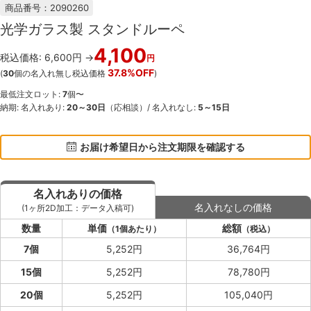
商品番号：2090260
光学ガラス製 スタンドルーペ
4,100
税込価格: 6,600円 →
円
37.8%OFF
(
30
個の名入れ無し税込価格
)
最低注文ロット:
7
個〜
納期: 名入れあり:
20～30日
（応相談）/ 名入れなし:
5～15日
お届け希望日から注文期限を確認する
名入れありの価格
名入れなしの価格
(1ヶ所2D加工：データ入稿可)
数量
単価
総額
（1個あたり）
（税込）
7個
5,252円
36,764円
15個
5,252円
78,780円
20個
5,252円
105,040円