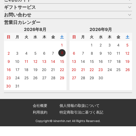
ギフトサービス
お買い物ガイド
よくある質問
お問い合わせ
名入れについて
はじめての記念品選び
のし
営業日カレンダー
商品選びを相談する
記念品工房の使い方
包装
名入れについて相談する
2026年8月
2026年9月
メッセージカード
カタログを請求する
日
月
火
水
木
金
土
日
月
火
水
木
金
土
紙袋
問い合わせる
1
1
2
3
4
5
8
2
3
4
5
6
7
6
7
8
9
10
11
12
9
10
11
12
13
14
15
13
14
15
16
17
18
19
16
17
18
19
20
21
22
20
21
22
23
24
25
26
23
24
25
26
27
28
29
27
28
29
30
30
31
会社概要
個人情報の取扱について
利用規約
特定商取引法に基づく表記
Copyright© kinenhin.net All Rights Reserved.