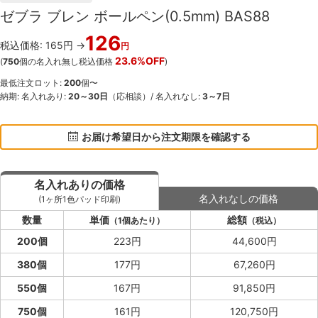
ゼブラ ブレン ボールペン(0.5mm) BAS88
126
税込価格: 165円 →
円
23.6%OFF
(
750
個の名入れ無し税込価格
)
最低注文ロット:
200
個〜
納期: 名入れあり:
20～30日
（応相談）/ 名入れなし:
3～7日
お届け希望日から注文期限を確認する
名入れありの価格
名入れなしの価格
(1ヶ所1色パッド印刷)
数量
単価
総額
（1個あたり）
（税込）
200個
223円
44,600円
380個
177円
67,260円
550個
167円
91,850円
750個
161円
120,750円