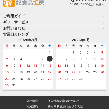
10:00 - 17:00(土日祝除く)
ご利用ガイド
ギフトサービス
お買い物ガイド
よくある質問
お問い合わせ
名入れについて
はじめての記念品選び
のし
営業日カレンダー
商品選びを相談する
記念品工房の使い方
包装
名入れについて相談する
2026年8月
2026年9月
メッセージカード
カタログを請求する
日
月
火
水
木
金
土
日
月
火
水
木
金
土
紙袋
問い合わせる
1
1
2
3
4
5
8
2
3
4
5
6
7
6
7
8
9
10
11
12
9
10
11
12
13
14
15
13
14
15
16
17
18
19
16
17
18
19
20
21
22
20
21
22
23
24
25
26
23
24
25
26
27
28
29
27
28
29
30
30
31
会社概要
個人情報の取扱について
利用規約
特定商取引法に基づく表記