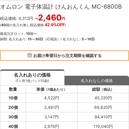
オムロン 電子体温計 けんおんくん MC-6800B
2,460
税込価格: 4,312円 →
円
42.9%OFF
(
40
個の名入れ無し税込価格
)
最低注文ロット:
10
個〜
納期: 名入れあり:
15～30日
（応相談）/ 名入れなし:
3～10日
お届け希望日から注文期限を確認する
名入れありの価格
名入れなしの価格
(1ヶ所1色パッド印刷)
数量
単価
総額
（1個あたり）
（税込）
10個
4,522円
45,220円
20個
3,491円
69,820円
30個
3,147円
94,410円
40個
2,976円
119,040円