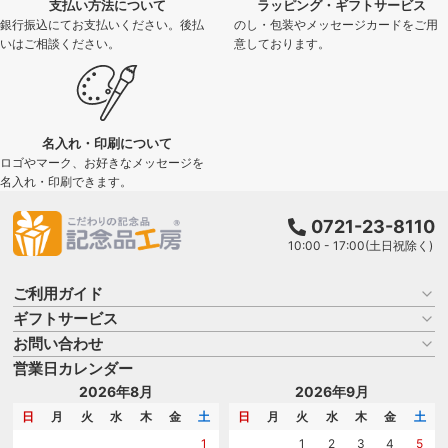
支払い方法について
ラッピング・ギフトサービス
銀行振込にてお支払いください。後払
のし・包装やメッセージカードをご用
いはご相談ください。
意しております。
名入れ・印刷について
ロゴやマーク、お好きなメッセージを
名入れ・印刷できます。
0721-23-8110
10:00 - 17:00(土日祝除く)
ご利用ガイド
ギフトサービス
お買い物ガイド
よくある質問
お問い合わせ
名入れについて
はじめての記念品選び
のし
営業日カレンダー
商品選びを相談する
記念品工房の使い方
包装
名入れについて相談する
2026年8月
2026年9月
メッセージカード
カタログを請求する
日
月
火
水
木
金
土
日
月
火
水
木
金
土
紙袋
問い合わせる
1
1
2
3
4
5