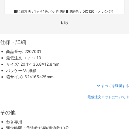
■印刷方法：1ヶ所1色パッド印刷
■印刷色：DIC120（オレンジ）
1/1枚
仕様・詳細
商品番号: 2207031
最低注文ロット: 10
サイズ: 20.1×136.8×12.8mm
パッケージ: 紙箱
箱サイズ: 62×165×25mm
すべてを確認する
最低注文ロットについて
その他
わき専用
測定時間：予測約15秒/実測約10分